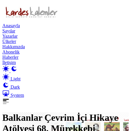
Anasayfa
Sayılar
Yazarlar
Ülkeler
Hakkımızda
Abonelik
Haberler
İletişim
Light
Dark
System
Balkanlar Çevrim İçi Hikaye
Atölyesi 68. Mürekkebi