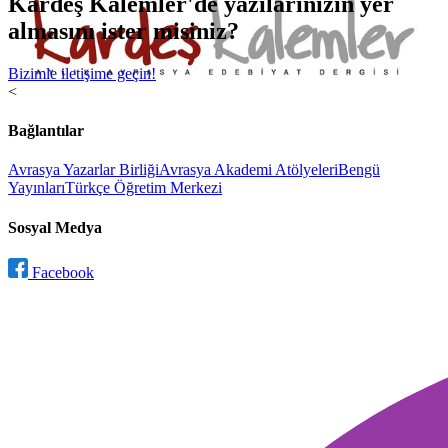
Kardeş Kalemler'de yazılarınızın yer
almasını ister misiniz?
Bizimle iletişime geçin!
<
Bağlantılar
Avrasya Yazarlar Birliği
Avrasya Akademi Atölyeleri
Bengü
Yayınları
Türkçe Öğretim Merkezi
Sosyal Medya
Facebook