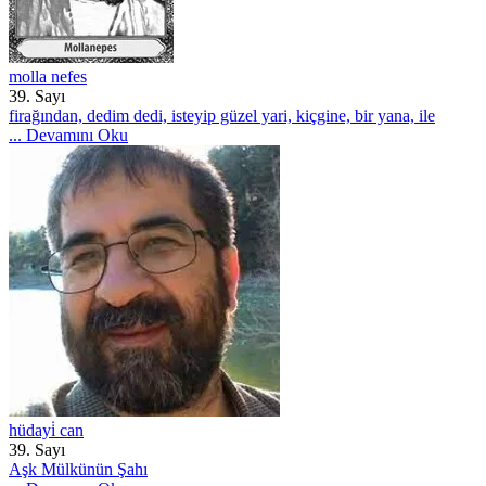
molla nefes
39. Sayı
firağından, dedim dedi, isteyip güzel yari, kiçgine, bir yana, ile
...
Devamını Oku
hüdayi̇ can
39. Sayı
Aşk Mülkünün Şahı