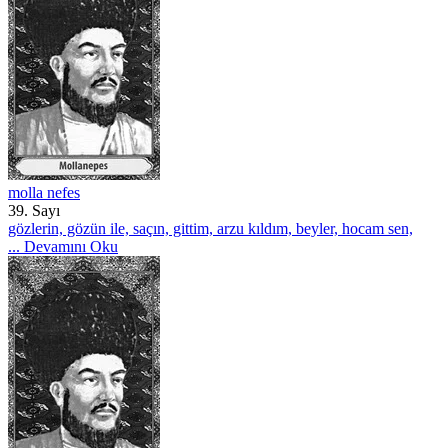
molla nefes
39. Sayı
gözlerin, gözün ile, saçın, gittim, arzu kıldım, beyler, hocam sen,
...
Devamını Oku