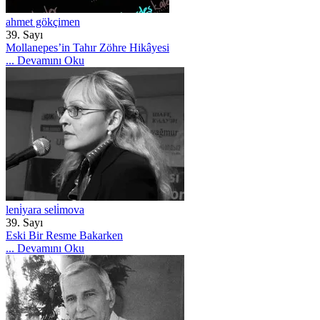
ahmet gökçimen
39. Sayı
Mollanepes’in Tahır Zöhre Hikâyesi
...
Devamını Oku
leni̇yara seli̇mova
39. Sayı
Eski Bir Resme Bakarken
...
Devamını Oku