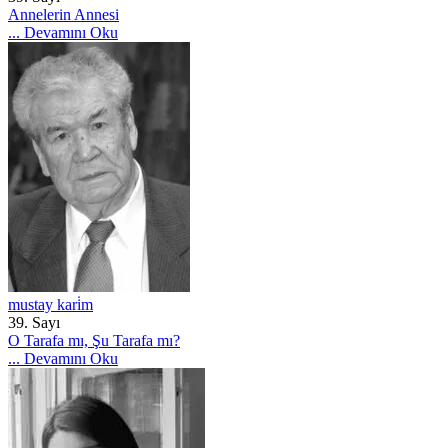
Annelerin Annesi
...
Devamını Oku
mustay kari̇m
39. Sayı
O Tarafa mı, Şu Tarafa mı?
...
Devamını Oku