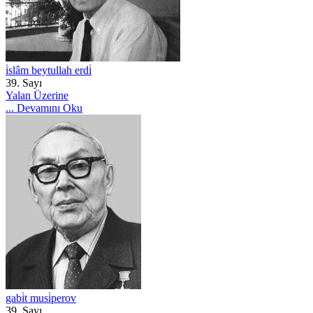
i̇slâm beytullah erdi̇
39. Sayı
Yalan Üzerine
...
Devamını Oku
gabi̇t musi̇perov
39. Sayı