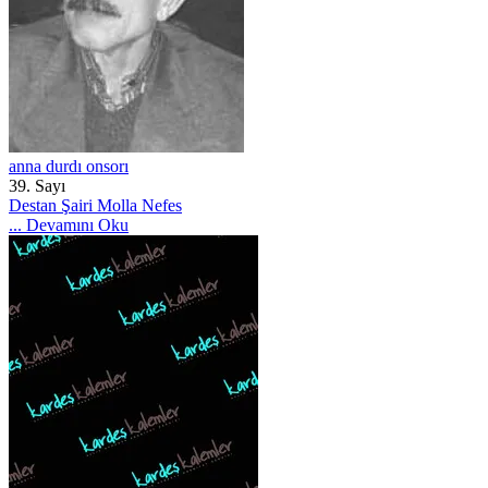
anna durdı onsorı
39. Sayı
Destan Şairi Molla Nefes
...
Devamını Oku