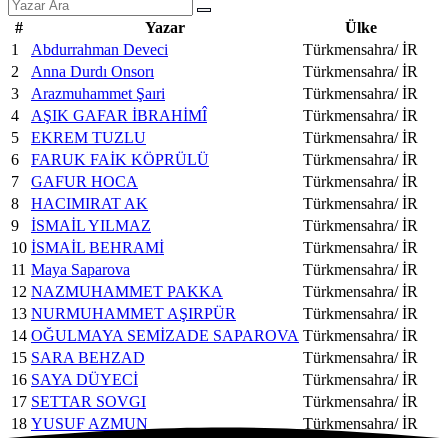
#
Yazar
Ülke
1
Abdurrahman Deveci
Türkmensahra/ İR
2
Anna Durdı Onsorı
Türkmensahra/ İR
3
Arazmuhammet Şaıri
Türkmensahra/ İR
4
AŞIK GAFAR İBRAHİMÎ
Türkmensahra/ İR
5
EKREM TUZLU
Türkmensahra/ İR
6
FARUK FAİK KÖPRÜLÜ
Türkmensahra/ İR
7
GAFUR HOCA
Türkmensahra/ İR
8
HACIMIRAT AK
Türkmensahra/ İR
9
İSMAİL YILMAZ
Türkmensahra/ İR
10
İSMAİL BEHRAMİ
Türkmensahra/ İR
11
Maya Saparova
Türkmensahra/ İR
12
NAZMUHAMMET PAKKA
Türkmensahra/ İR
13
NURMUHAMMET AŞIRPÜR
Türkmensahra/ İR
14
OĞULMAYA SEMİZADE SAPAROVA
Türkmensahra/ İR
15
SARA BEHZAD
Türkmensahra/ İR
16
SAYA DÜYECİ
Türkmensahra/ İR
17
SETTAR SOVGI
Türkmensahra/ İR
18
YUSUF AZMUN
Türkmensahra/ İR