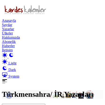
Anasayfa
Sayılar
Yazarlar
Ülkeler
Hakkımızda
Abonelik
Haberler
İletişim
Light
Dark
System
Türkmensahra/ İR Yazarları