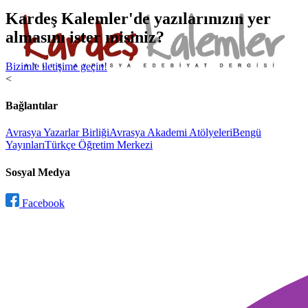
Kardeş Kalemler'de yazılarınızın yer
almasını ister misiniz?
Bizimle iletişime geçin!
<
Bağlantılar
Avrasya Yazarlar Birliği
Avrasya Akademi Atölyeleri
Bengü
Yayınları
Türkçe Öğretim Merkezi
Sosyal Medya
Facebook