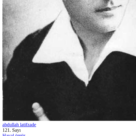
abdullah latifzade
121. Sayı
Hayal ömür