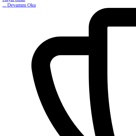
...
Devamını Oku