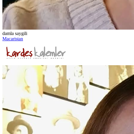
damla saygili
Macaristan