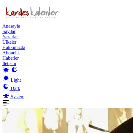
Anasayfa
Sayılar
Yazarlar
Ülkeler
Hakkımızda
Abonelik
Haberler
İletişim
Light
Dark
System