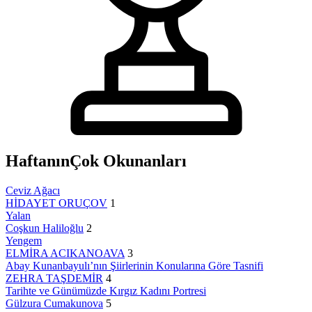
Haftanın
Çok Okunanları
Ceviz Ağacı
HİDAYET ORUÇOV
1
Yalan
Coşkun Haliloğlu
2
Yengem
ELMİRA ACIKANOAVA
3
Abay Kunanbayulı’nın Şiirlerinin Konularına Göre Tasnifi
ZEHRA TAŞDEMİR
4
Tarihte ve Günümüzde Kırgız Kadını Portresi
Gülzura Cumakunova
5