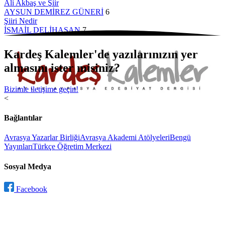
Ali Akbaş ve Şiir
AYSUN DEMİREZ GÜNERİ
6
Şiiri Nedir
İSMAİL DELİHASAN
7
Kardeş Kalemler'de yazılarınızın yer
almasını ister misiniz?
Bizimle iletişime geçin!
<
Bağlantılar
Avrasya Yazarlar Birliği
Avrasya Akademi Atölyeleri
Bengü
Yayınları
Türkçe Öğretim Merkezi
Sosyal Medya
Facebook