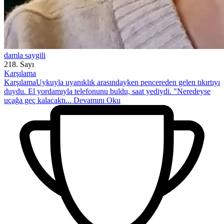
damla saygili
218. Sayı
Karşılama
KarşılamaUykuyla uyanıklık arasındayken pencereden gelen tıkırtıyı
duydu. El yordamıyla telefonunu buldu, saat yediydi. "Neredeyse
uçağa geç kalacaktı...
Devamını Oku