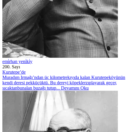
emi̇rhan yeni̇ki̇y
200. Sayı
Kurutepe’de
Muradım Irmağı’ndan üç kilometrekıyıda kalan Kurutepeköyünün
kendi deresi pekküçüktü. Bu dereyi köpeklerzıplayarak geçer,
sıcaktanbunalan buzağı tutup...
Devamını Oku