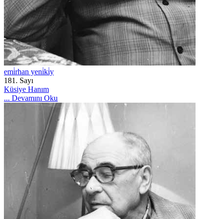
emi̇rhan yeni̇ki̇y
181. Sayı
Küsiye Hanım
...
Devamını Oku