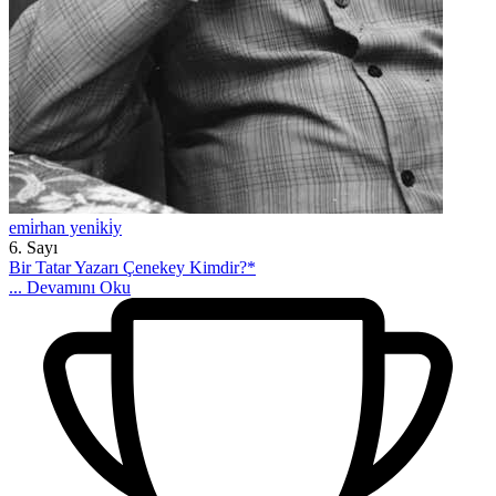
emi̇rhan yeni̇ki̇y
6. Sayı
Bir Tatar Yazarı Çenekey Kimdir?*
...
Devamını Oku