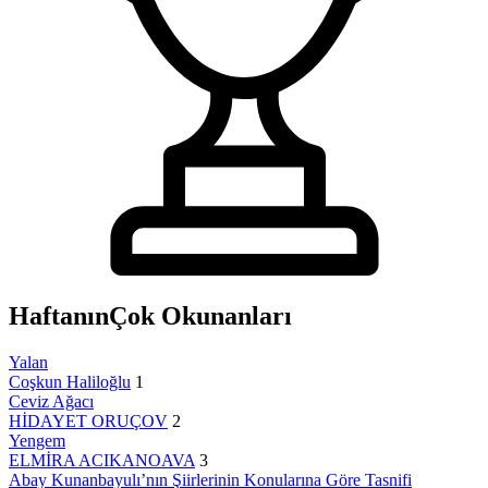
Haftanın
Çok Okunanları
Yalan
Coşkun Haliloğlu
1
Ceviz Ağacı
HİDAYET ORUÇOV
2
Yengem
ELMİRA ACIKANOAVA
3
Abay Kunanbayulı’nın Şiirlerinin Konularına Göre Tasnifi