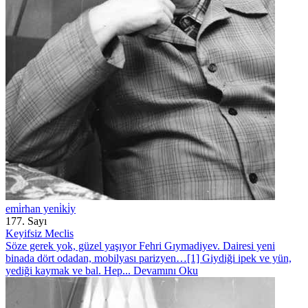
emi̇rhan yeni̇ki̇y
177. Sayı
Keyifsiz Meclis
Söze gerek yok, güzel yaşıyor Fehri Gıymadiyev. Dairesi yeni
binada dört odadan, mobilyası parizyen…[1] Giydiği ipek ve yün,
yediği kaymak ve bal. Hep...
Devamını Oku