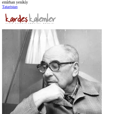
emi̇rhan yeni̇ki̇y
Tataristan