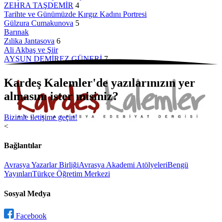
ZEHRA TAŞDEMİR
4
Tarihte ve Günümüzde Kırgız Kadını Portresi
Gülzura Cumakunova
5
Barınak
Zılika Jantasova
6
Ali Akbaş ve Şiir
AYSUN DEMİREZ GÜNERİ
7
Kardeş Kalemler'de yazılarınızın yer
almasını ister misiniz?
Bizimle iletişime geçin!
<
Bağlantılar
Avrasya Yazarlar Birliği
Avrasya Akademi Atölyeleri
Bengü
Yayınları
Türkçe Öğretim Merkezi
Sosyal Medya
Facebook