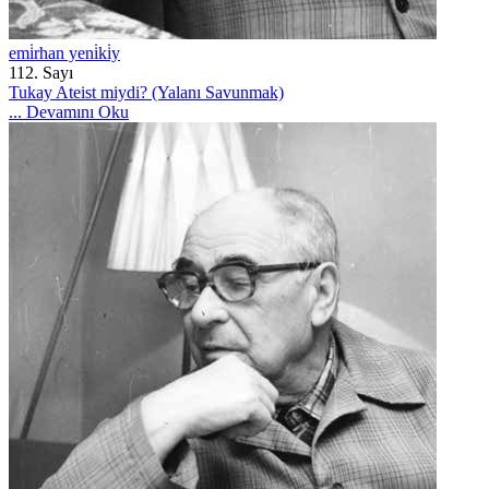
emi̇rhan yeni̇ki̇y
112. Sayı
Tukay Ateist miydi? (Yalanı Savunmak)
...
Devamını Oku