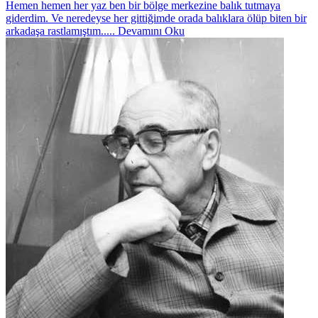
Hemen hemen her yaz ben bir bölge merkezine balık tutmaya
giderdim. Ve neredeyse her gittiğimde orada balıklara ölüp biten bir
arkadaşa rastlamıştım.....
Devamını Oku