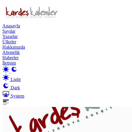
Anasayfa
Sayılar
Yazarlar
Ülkeler
Hakkımızda
Abonelik
Haberler
İletişim
Light
Dark
System