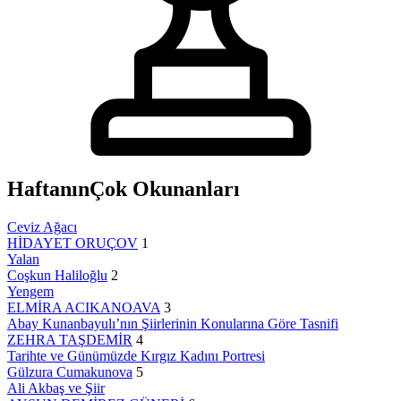
Haftanın
Çok Okunanları
Ceviz Ağacı
HİDAYET ORUÇOV
1
Yalan
Coşkun Haliloğlu
2
Yengem
ELMİRA ACIKANOAVA
3
Abay Kunanbayulı’nın Şiirlerinin Konularına Göre Tasnifi
ZEHRA TAŞDEMİR
4
Tarihte ve Günümüzde Kırgız Kadını Portresi
Gülzura Cumakunova
5
Ali Akbaş ve Şiir