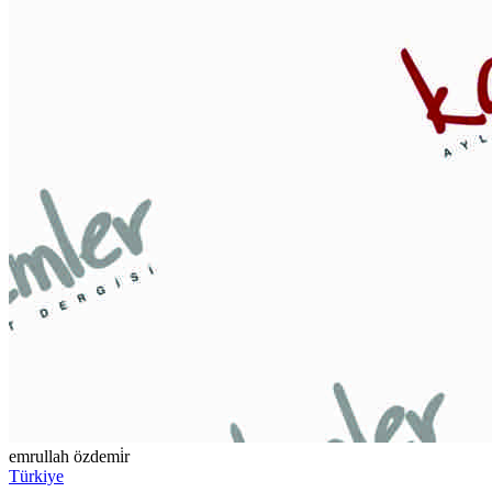
emrullah özdemi̇r
Türkiye