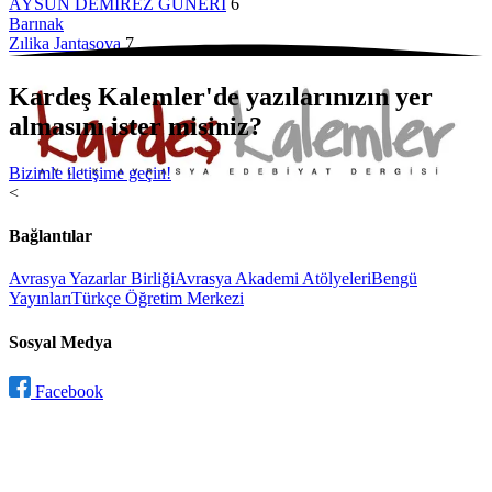
AYSUN DEMİREZ GÜNERİ
6
Barınak
Zılika Jantasova
7
Kardeş Kalemler'de yazılarınızın yer
almasını ister misiniz?
Bizimle iletişime geçin!
<
Bağlantılar
Avrasya Yazarlar Birliği
Avrasya Akademi Atölyeleri
Bengü
Yayınları
Türkçe Öğretim Merkezi
Sosyal Medya
Facebook