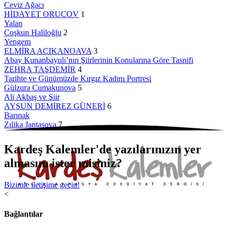
Ceviz Ağacı
HİDAYET ORUÇOV
1
Yalan
Coşkun Haliloğlu
2
Yengem
ELMİRA ACIKANOAVA
3
Abay Kunanbayulı’nın Şiirlerinin Konularına Göre Tasnifi
ZEHRA TAŞDEMİR
4
Tarihte ve Günümüzde Kırgız Kadını Portresi
Gülzura Cumakunova
5
Ali Akbaş ve Şiir
AYSUN DEMİREZ GÜNERİ
6
Barınak
Zılika Jantasova
7
Kardeş Kalemler'de yazılarınızın yer
almasını ister misiniz?
Bizimle iletişime geçin!
<
Bağlantılar