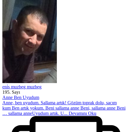
eni̇s muzbeg muzbeg
195. Sayı
Anne Ben Uyudum
Anne, ben uyudum. Sallama artık! Gözüm toprak dolu, saçım
kum Ben artık yokum. Beni sallama anne Beni, sallama anne Beni
… sallama anneUyudum artık. U...
Devamını Oku