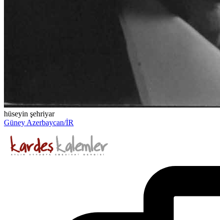
hüseyin şehriyar
Güney Azerbaycan/İR