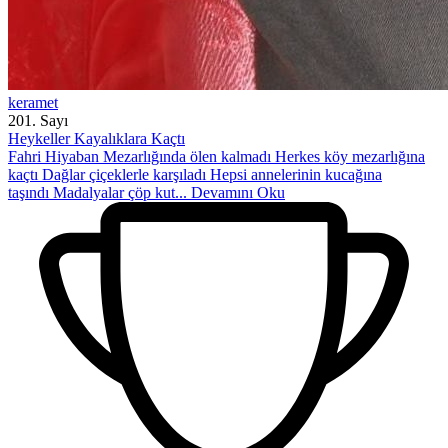
keramet
201. Sayı
Heykeller Kayalıklara Kaçtı
Fahri Hiyaban Mezarlığında ölen kalmadı Herkes köy mezarlığına
kaçtı Dağlar çiçeklerle karşıladı Hepsi annelerinin kucağına
taşındı Madalyalar çöp kut...
Devamını Oku