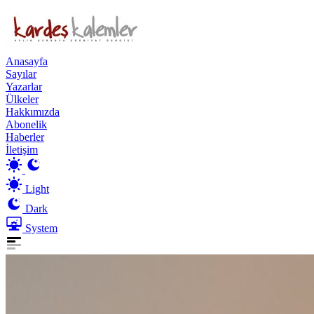
Anasayfa
Sayılar
Yazarlar
Ülkeler
Hakkımızda
Abonelik
Haberler
İletişim
Light
Dark
System