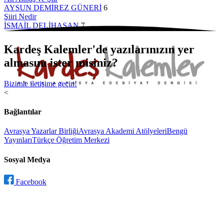
AYSUN DEMİREZ GÜNERİ
6
Şiiri Nedir
İSMAİL DELİHASAN
7
Kardeş Kalemler'de yazılarınızın yer
almasını ister misiniz?
Bizimle iletişime geçin!
<
Bağlantılar
Avrasya Yazarlar Birliği
Avrasya Akademi Atölyeleri
Bengü
Yayınları
Türkçe Öğretim Merkezi
Sosyal Medya
Facebook