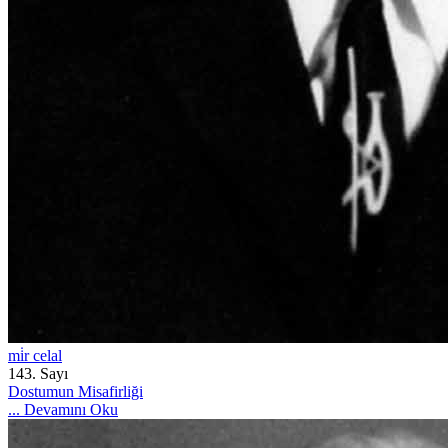
mi̇r celal
143. Sayı
Dostumun Misafirliği
...
Devamını Oku