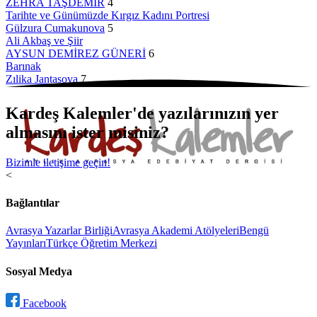
ZEHRA TAŞDEMİR
4
Tarihte ve Günümüzde Kırgız Kadını Portresi
Gülzura Cumakunova
5
Ali Akbaş ve Şiir
AYSUN DEMİREZ GÜNERİ
6
Barınak
Zılika Jantasova
7
Kardeş Kalemler'de yazılarınızın yer
almasını ister misiniz?
Bizimle iletişime geçin!
<
Bağlantılar
Avrasya Yazarlar Birliği
Avrasya Akademi Atölyeleri
Bengü
Yayınları
Türkçe Öğretim Merkezi
Sosyal Medya
Facebook