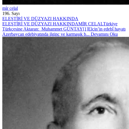
mi̇r celal
196. Sayı
ELEŞTİRİ VE DÜZYAZI HAKKINDA
ELEŞTİRİ VE DÜZYAZI HAKKINDAMİR CELALTürkiye
Türkçesine Aktaran: Muhammet GÜNTAY[1]Elçin’in edebî hayatı
Azerbaycan edebiyatında ilginç ve karmaşık b...
Devamını Oku