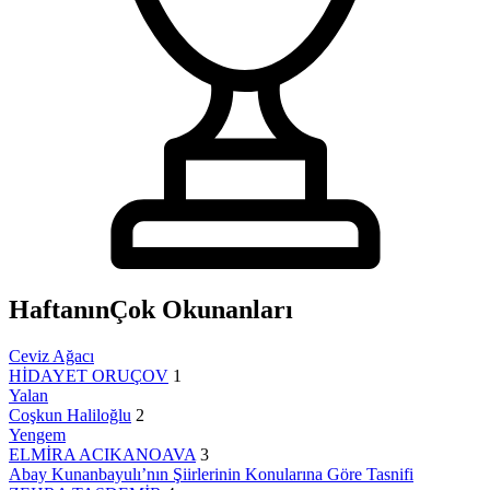
Haftanın
Çok Okunanları
Ceviz Ağacı
HİDAYET ORUÇOV
1
Yalan
Coşkun Haliloğlu
2
Yengem
ELMİRA ACIKANOAVA
3
Abay Kunanbayulı’nın Şiirlerinin Konularına Göre Tasnifi