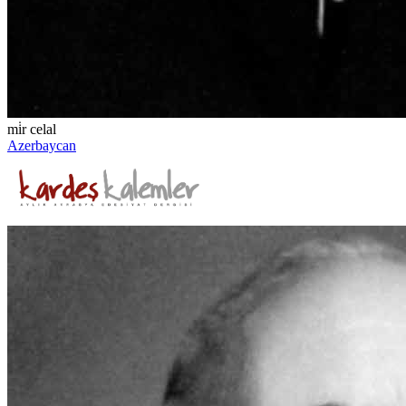
mi̇r celal
Azerbaycan