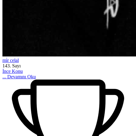
mi̇r celal
143. Sayı
İnce Konu
...
Devamını Oku