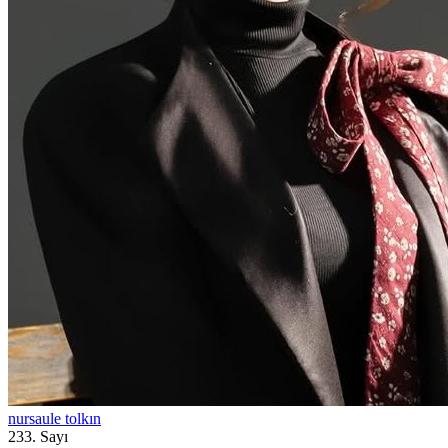
nursaule tolkın
233. Sayı