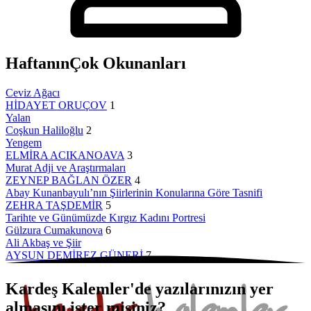
Haftanın
Çok Okunanları
Ceviz Ağacı
HİDAYET ORUÇOV
1
Yalan
Coşkun Haliloğlu
2
Yengem
ELMİRA ACIKANOAVA
3
Murat Adji ve Araştırmaları
ZEYNEP BAĞLAN ÖZER
4
Abay Kunanbayulı’nın Şiirlerinin Konularına Göre Tasnifi
ZEHRA TAŞDEMİR
5
Tarihte ve Günümüzde Kırgız Kadını Portresi
Gülzura Cumakunova
6
Ali Akbaş ve Şiir
AYSUN DEMİREZ GÜNERİ
7
Kardeş Kalemler'de yazılarınızın yer
almasını ister misiniz?