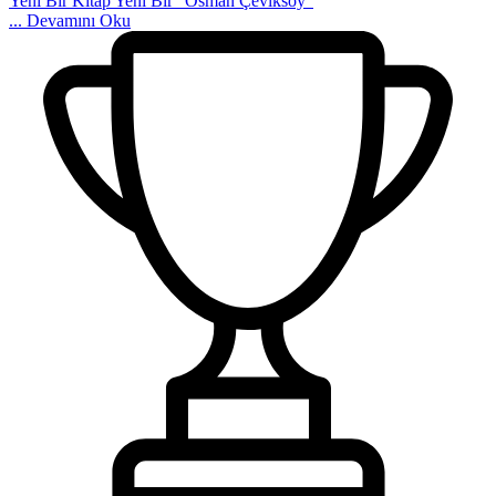
Yeni Bir Kitap Yeni Bir “Osman Çeviksoy”
...
Devamını Oku