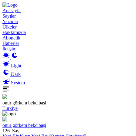
Anasayfa
Sayılar
Yazarlar
Ülkeler
Hakkımızda
Abonelik
Haberler
İletişim
Light
Dark
System
onur görkem bekci̇başi
Türkiye
onur görkem bekci̇başi
126. Sayı