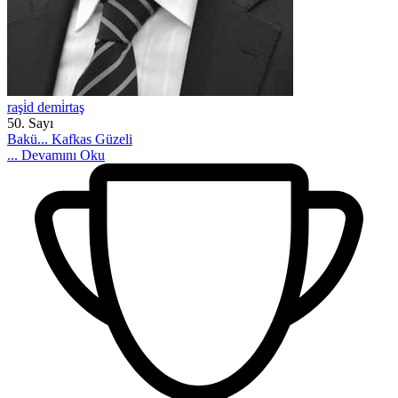
raşi̇d demi̇rtaş
50. Sayı
Bakü... Kafkas Güzeli
...
Devamını Oku