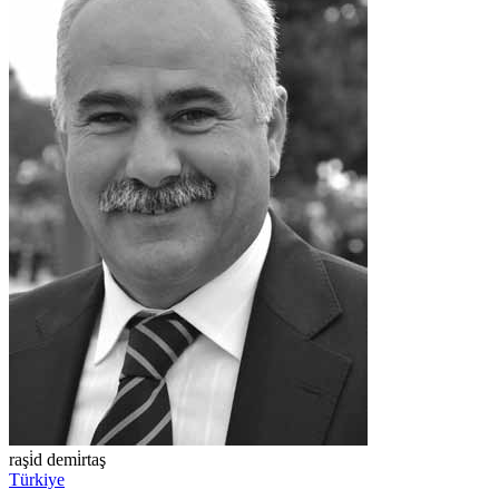
raşi̇d demi̇rtaş
Türkiye