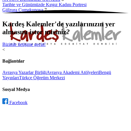
Tarihte ve Günümüzde Kırgız Kadını Portresi
Gülzura Cumakunova
7
Kardeş Kalemler'de yazılarınızın yer
almasını ister misiniz?
Bizimle iletişime geçin!
<
Bağlantılar
Avrasya Yazarlar Birliği
Avrasya Akademi Atölyeleri
Bengü
Yayınları
Türkçe Öğretim Merkezi
Sosyal Medya
Facebook