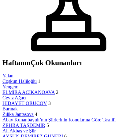
Haftanın
Çok Okunanları
Yalan
Coşkun Haliloğlu
1
Yengem
ELMİRA ACIKANOAVA
2
Ceviz Ağacı
HİDAYET ORUÇOV
3
Barınak
Zılika Jantasova
4
Abay Kunanbayulı’nın Şiirlerinin Konularına Göre Tasnifi
ZEHRA TAŞDEMİR
5
Ali Akbaş ve Şiir
AYSUN DEMİREZ GÜNERİ
6