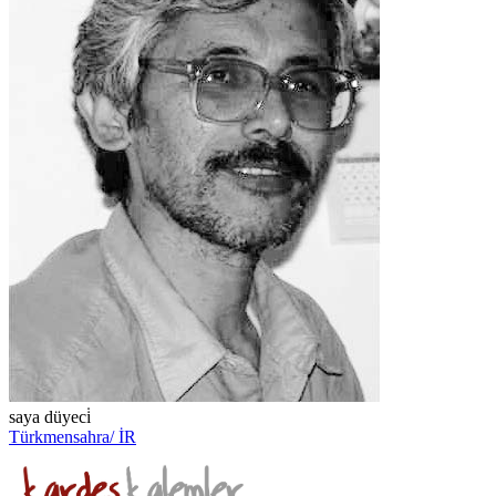
saya düyeci̇
Türkmensahra/ İR