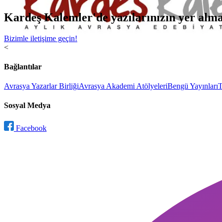
Kardeş Kalemler'de yazılarınızın yer almas
Bizimle iletişime geçin!
<
Bağlantılar
Avrasya Yazarlar Birliği
Avrasya Akademi Atölyeleri
Bengü Yayınları
T
Sosyal Medya
Facebook