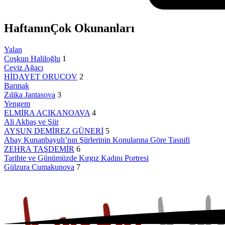
Haftanın
Çok Okunanları
Yalan
Coşkun Haliloğlu
1
Ceviz Ağacı
HİDAYET ORUÇOV
2
Barınak
Zılika Jantasova
3
Yengem
ELMİRA ACIKANOAVA
4
Ali Akbaş ve Şiir
AYSUN DEMİREZ GÜNERİ
5
Abay Kunanbayulı’nın Şiirlerinin Konularına Göre Tasnifi
ZEHRA TAŞDEMİR
6
Tarihte ve Günümüzde Kırgız Kadını Portresi
Gülzura Cumakunova
7