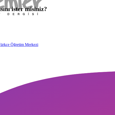
ını ister misiniz?
ürkçe Öğretim Merkezi