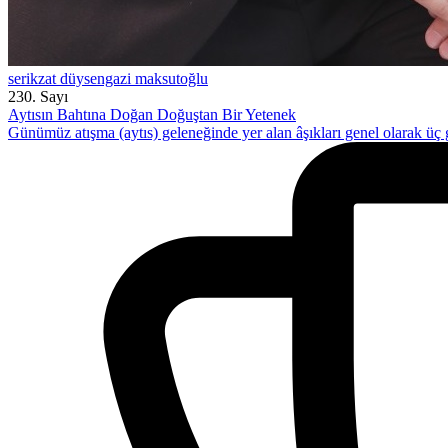
serikzat düysengazi maksutoğlu
230. Sayı
Aytısın Bahtına Doğan Doğuştan Bir Yetenek
Günümüz atışma (aytıs) geleneğinde yer alan âşıkları genel olarak üç