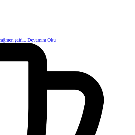
rağmen şairl...
Devamını Oku