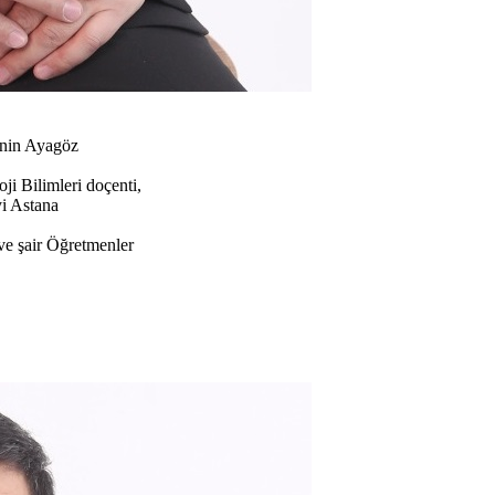
inin Ayagöz
ji Bilimleri doçenti,
i Astana
 ve şair Öğretmenler