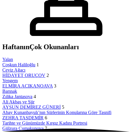
Haftanın
Çok Okunanları
Yalan
Coşkun Haliloğlu
1
Ceviz Ağacı
HİDAYET ORUÇOV
2
Yengem
ELMİRA ACIKANOAVA
3
Barınak
Zılika Jantasova
4
Ali Akbaş ve Şiir
AYSUN DEMİREZ GÜNERİ
5
Abay Kunanbayulı’nın Şiirlerinin Konularına Göre Tasnifi
ZEHRA TAŞDEMİR
6
Tarihte ve Günümüzde Kırgız Kadını Portresi
Gülzura Cumakunova
7