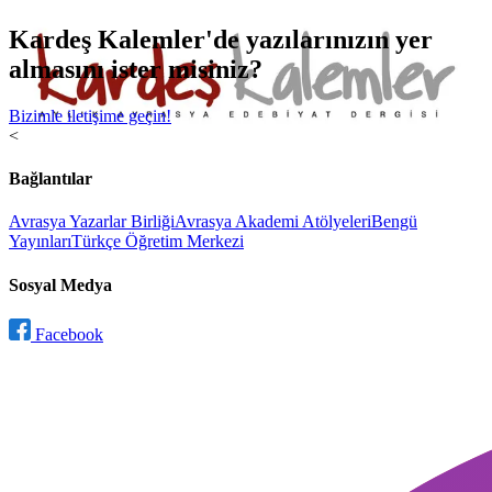
Kardeş Kalemler'de yazılarınızın yer
almasını ister misiniz?
Bizimle iletişime geçin!
<
Bağlantılar
Avrasya Yazarlar Birliği
Avrasya Akademi Atölyeleri
Bengü
Yayınları
Türkçe Öğretim Merkezi
Sosyal Medya
Facebook