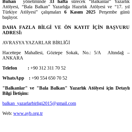
Buhan
yönetiminde
33 hafta
sürecek “Balkanlar” Yazarlık
Atölyesi, “Bala Balkan” Yazarlığa Hazırlık Atölyesi ve “17. yıl
Türkiye Atölyesi” çalışmaları
6 Kasım 2025
Perşembe günü
başlıyor.
DAHA FAZLA BİLGİ VE ÖN KAYIT İÇİN BAŞVURU
ADRESİ:
AVRASYA YAZARLAR BİRLİĞİ
Hacettepe Mahallesi, Göztepe Sokak, No.: 5/A Altındağ –
ANKARA
Telefon :
+90 312 311 70 52
WhatsApp :
+90 554 650 70 52
"Balkanlar" ve "Bala Balkan" Yazarlık Atölyesi için Detaylı
Bilgi İletişim:
balkan_yazarlarbirligi2015@gmail.com
Web:
www.ayb.org.tr