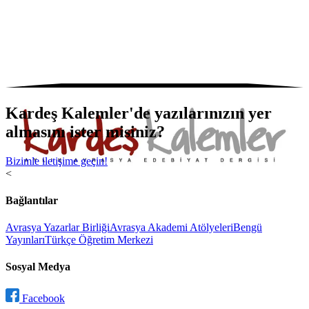
Kardeş Kalemler'de yazılarınızın yer
almasını ister misiniz?
Bizimle iletişime geçin!
<
Bağlantılar
Avrasya Yazarlar Birliği
Avrasya Akademi Atölyeleri
Bengü
Yayınları
Türkçe Öğretim Merkezi
Sosyal Medya
Facebook