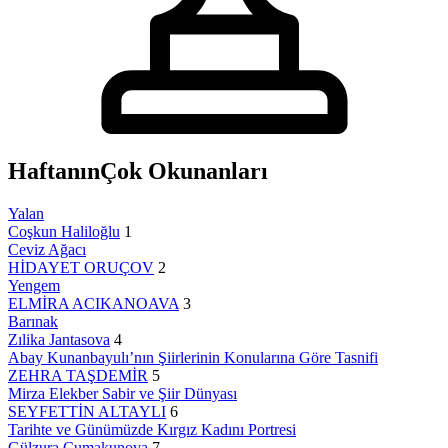
Haftanın
Çok Okunanları
Yalan
Coşkun Haliloğlu
1
Ceviz Ağacı
HİDAYET ORUÇOV
2
Yengem
ELMİRA ACIKANOAVA
3
Barınak
Zılika Jantasova
4
Abay Kunanbayulı’nın Şiirlerinin Konularına Göre Tasnifi
ZEHRA TAŞDEMİR
5
Mirza Elekber Sabir ve Şiir Dünyası
SEYFETTİN ALTAYLI
6
Tarihte ve Günümüzde Kırgız Kadını Portresi
Gülzura Cumakunova
7