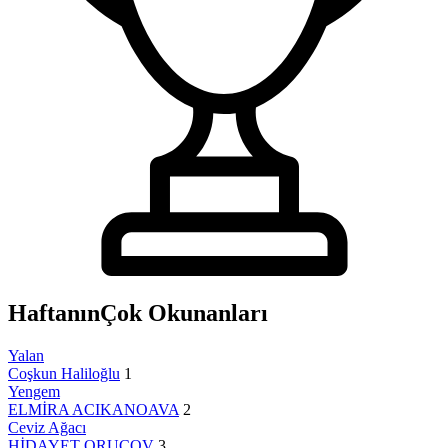
Haftanın
Çok Okunanları
Yalan
Coşkun Haliloğlu
1
Yengem
ELMİRA ACIKANOAVA
2
Ceviz Ağacı
HİDAYET ORUÇOV
3