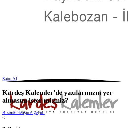
Satın Al
Kardeş Kalemler'de yazılarınızın yer
almasını ister misiniz?
Bizimle iletişime geçin!
<