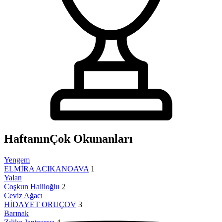
Haftanın
Çok Okunanları
Yengem
ELMİRA ACIKANOAVA
1
Yalan
Coşkun Haliloğlu
2
Ceviz Ağacı
HİDAYET ORUÇOV
3
Barınak