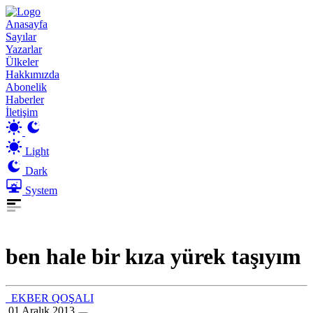
Anasayfa
Sayılar
Yazarlar
Ülkeler
Hakkımızda
Abonelik
Haberler
İletişim
Light
Dark
System
ben hale bir kıza yürek taşıyım
EKBER QOŞALI
01 Aralık 2013