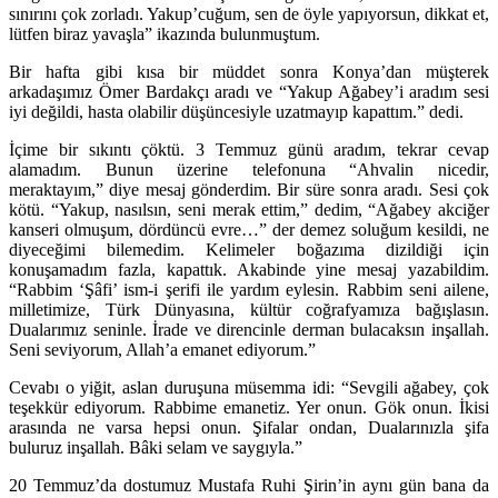
sınırını çok zorladı. Yakup’cuğum, sen de öyle yapıyorsun, dikkat et,
lütfen biraz yavaşla” ikazında bulunmuştum.
Bir hafta gibi kısa bir müddet sonra Konya’dan müşterek
arkadaşımız Ömer Bardakçı aradı ve “Yakup Ağabey’i aradım sesi
iyi değildi, hasta olabilir düşüncesiyle uzatmayıp kapattım.” dedi.
İçime bir sıkıntı çöktü. 3 Temmuz günü aradım, tekrar cevap
alamadım. Bunun üzerine telefonuna “Ahvalin nicedir,
meraktayım,” diye mesaj gönderdim. Bir süre sonra aradı. Sesi çok
kötü. “Yakup, nasılsın, seni merak ettim,” dedim, “Ağabey akciğer
kanseri olmuşum, dördüncü evre…” der demez soluğum kesildi, ne
diyeceğimi bilemedim. Kelimeler boğazıma dizildiği için
konuşamadım fazla, kapattık. Akabinde yine mesaj yazabildim.
“Rabbim ‘Şâfi’ ism-i şerifi ile yardım eylesin. Rabbim seni ailene,
milletimize, Türk Dünyasına, kültür coğrafyamıza bağışlasın.
Dualarımız seninle. İrade ve direncinle derman bulacaksın inşallah.
Seni seviyorum, Allah’a emanet ediyorum.”
Cevabı o yiğit, aslan duruşuna müsemma idi: “Sevgili ağabey, çok
teşekkür ediyorum. Rabbime emanetiz. Yer onun. Gök onun. İkisi
arasında ne varsa hepsi onun. Şifalar ondan, Dualarınızla şifa
buluruz inşallah. Bâki selam ve saygıyla.”
20 Temmuz’da dostumuz Mustafa Ruhi Şirin’in aynı gün bana da