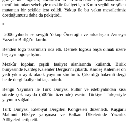
menfi tutumları sebebiyle mezkûr faaliyet için Kırım seçildi ve şölen
mutantan bir şekilde icra edildi. Yakup ile bu yakın mesailerimiz
dostluğumuzu daha da pekiştirdi.
*
2006 yılında ise sevgili Yakup Ömeroğlu ve arkadaşları Avrasya
Yazarlar Birliği’ni kurdu.
Benden logo tasarımları rica etti. Dernek logosu başta olmak üzere
beş ayrı logo çalıştım.
Mezkûr logoları çeşitli faaliyet alanlarında kullandı. Birlik
bünyesinde Kardeş Kalemler Dergisi’ni çıkardı. Kardeş Kalemler on
yedi yıldır aylık olarak yayınını sürdürdü. Çıkardığı hakemli dergi
ile de dergi faaliyetini taçlandırdı.
Bengü Yayınları ile Türk Dünyası kültür ve edebiyatından kısa
sürede çok sayıda (500’ün üzerinde) eserin Türkiye Türkçesiyle
yayınını sağladı.
Türk Dünyası Edebiyat Dergileri Kongreleri düzenledi. Kaşgarlı
Mahmut Hikâye yarışması ve Balkan Ülkelerinde Yazarlık
Atölyeleri tertip etti.