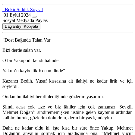
Bekir Sıddık Soysal
01 Eylül 2024
Sosyal Medyada Paylaş
Bağlantıyı Kopyala
“Dost Bağında Talan Var
Bizi derde salan var.
O bir Yakup idi kendi halinde.
Yakub’u kaybettik Kenan ilinde”
Kazancı Bedih, Yusuf kıssasına ait ilahiyi ne kadar lirik ve içli
söylerdi.
Ondan bu ilahiyi her dinlediğimde gözlerim yaşarırdı.
Şimdi acısı çok taze ve biz fâniler için çok zamansız. Sevgili
Mehmet Doğan’ı sindirememişken üstüne gelen kaybının ardından
kalbim buruk, gözlerim dolu dolu, derin bir yas içindeyim…
Daha ne kadar oldu ki, işte kısa bir süre önce Yakup, Mehmet
Doğan’ın ahvalini sormak için aradığında ona, “Mehmet vücut