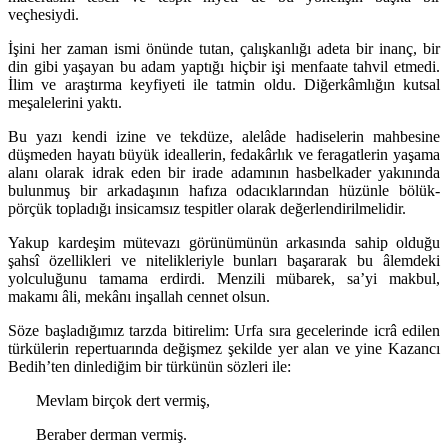
veçhesiydi.
İşini her zaman ismi önünde tutan, çalışkanlığı adeta bir inanç, bir
din gibi yaşayan bu adam yaptığı hiçbir işi menfaate tahvil etmedi.
İlim ve araştırma keyfiyeti ile tatmin oldu. Diğerkâmlığın kutsal
meşalelerini yaktı.
Bu yazı kendi izine ve tekdüze, alelâde hadiselerin mahbesine
düşmeden hayatı büyük ideallerin, fedakârlık ve feragatlerin yaşama
alanı olarak idrak eden bir irade adamının hasbelkader yakınında
bulunmuş bir arkadaşının hafıza odacıklarından hüzünle bölük-
pörçük topladığı insicamsız tespitler olarak değerlendirilmelidir.
Yakup kardeşim mütevazı görünümünün arkasında sahip olduğu
şahsî özellikleri ve nitelikleriyle bunları başararak bu âlemdeki
yolculuğunu tamama erdirdi. Menzili mübarek, sa’yi makbul,
makamı âli, mekânı inşallah cennet olsun.
Söze başladığımız tarzda bitirelim: Urfa sıra gecelerinde icrâ edilen
türkülerin repertuarında değişmez şekilde yer alan ve yine Kazancı
Bedih’ten dinlediğim bir türkünün sözleri ile:
Mevlam birçok dert vermiş,
Beraber derman vermiş.