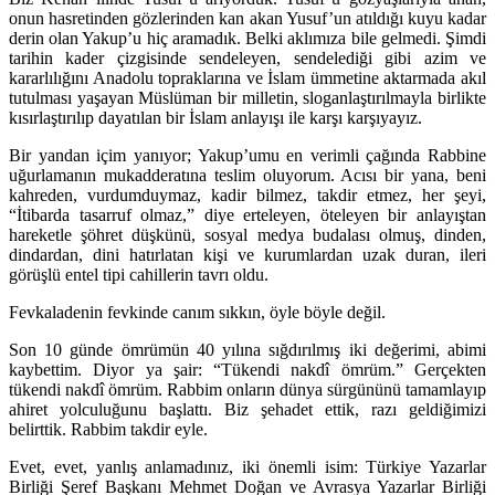
onun hasretinden gözlerinden kan akan Yusuf’un atıldığı kuyu kadar
derin olan Yakup’u hiç aramadık. Belki aklımıza bile gelmedi. Şimdi
tarihin kader çizgisinde sendeleyen, sendelediği gibi azim ve
kararlılığını Anadolu topraklarına ve İslam ümmetine aktarmada akıl
tutulması yaşayan Müslüman bir milletin, sloganlaştırılmayla birlikte
kısırlaştırılıp dayatılan bir İslam anlayışı ile karşı karşıyayız.
Bir yandan içim yanıyor; Yakup’umu en verimli çağında Rabbine
uğurlamanın mukadderatına teslim oluyorum. Acısı bir yana, beni
kahreden, vurdumduymaz, kadir bilmez, takdir etmez, her şeyi,
“İtibarda tasarruf olmaz,” diye erteleyen, öteleyen bir anlayıştan
hareketle şöhret düşkünü, sosyal medya budalası olmuş, dinden,
dindardan, dini hatırlatan kişi ve kurumlardan uzak duran, ileri
görüşlü entel tipi cahillerin tavrı oldu.
Fevkaladenin fevkinde canım sıkkın, öyle böyle değil.
Son 10 günde ömrümün 40 yılına sığdırılmış iki değerimi, abimi
kaybettim. Diyor ya şair: “Tükendi nakdî ömrüm.” Gerçekten
tükendi nakdî ömrüm. Rabbim onların dünya sürgününü tamamlayıp
ahiret yolculuğunu başlattı. Biz şehadet ettik, razı geldiğimizi
belirttik. Rabbim takdir eyle.
Evet, evet, yanlış anlamadınız, iki önemli isim: Türkiye Yazarlar
Birliği Şeref Başkanı Mehmet Doğan ve Avrasya Yazarlar Birliği