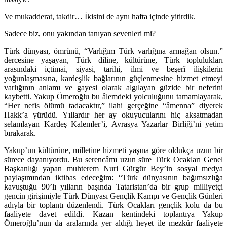
Ve mukadderat, takdir… İkisini de aynı hafta içinde yitirdik.
Sadece biz, onu yakından tanıyan sevenleri mi?
Türk dünyası, ömrünü, “Varlığım Türk varlığına armağan olsun.”
dercesine yaşayan, Türk diline, kültürüne, Türk toplulukları
arasındaki içtimai, siyasi, tarihi, ilmi ve beşerî ilişkilerin
yoğunlaşmasına, kardeşlik bağlarının güçlenmesine hizmet etmeyi
varlığının anlamı ve gayesi olarak algılayan güzide bir neferini
kaybetti. Yakup Ömeroğlu bu âlemdeki yolculuğunu tamamlayarak,
“Her nefis ölümü tadacaktır,” ilahi gerçeğine “âmenna” diyerek
Hakk’a yürüdü. Yıllardır her ay okuyucularını hiç aksatmadan
selamlayan Kardeş Kalemler’i, Avrasya Yazarlar Birliği’ni yetim
bırakarak.
Yakup’un kültürüne, milletine hizmeti yaşına göre oldukça uzun bir
sürece dayanıyordu. Bu serencâmı uzun süre Türk Ocakları Genel
Başkanlığı yapan muhterem Nuri Gürgür Bey’in sosyal medya
paylaşımından iktibas edeceğim: “Türk dünyasının bağımsızlığa
kavuştuğu 90’lı yılların başında Tataristan’da bir grup milliyetçi
gencin girişimiyle Türk Dünyası Gençlik Kampı ve Gençlik Günleri
adıyla bir toplantı düzenlendi. Türk Ocakları gençlik kolu da bu
faaliyete davet edildi. Kazan kentindeki toplantıya Yakup
Ömeroğlu’nun da aralarında yer aldığı heyet ile mezkûr faaliyete