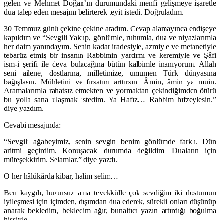
gelen ve Mehmet Doğan’ın durumundaki menfi gelişmeye işaretle
dua talep eden mesajını belirterek teyit istedi. Doğruladım.
30 Temmuz günü çekine çekine aradım. Cevap alamayınca endişeye
kapıldım ve “Sevgili Yakup, gönlümle, ruhumla, dua ve niyazlarımla
her daim yanındayım. Senin kadar iradesiyle, azmiyle ve metanetiyle
tebarüz etmiş bir insanın Rabbimin yardımı ve keremiyle ve Şâfi
ism-i şerifi ile deva bulacağına bütün kalbimle inanıyorum. Allah
seni ailene, dostlarına, milletimize, umumen Türk dünyasına
bağışlasın. Mühletini ve fırsatını arttırsın. Âmin, âmin ya muin.
Aramalarımla rahatsız etmekten ve yormaktan çekindiğimden ötürü
bu yolla sana ulaşmak istedim. Ya Hafız… Rabbim hıfzeylesin.”
diye yazdım.
Cevabi mesajında:
“Sevgili ağabeyimiz, senin sevgin benim gönlümde farklı. Dün
aritmi geçirdim. Konuşacak durumda değildim. Duaların için
müteşekkirim. Selamlar.” diye yazdı.
O her hâlükârda kibar, halim selim…
Ben kaygılı, huzursuz ama tevekkülle çok sevdiğim iki dostumun
iyileşmesi için içimden, dışımdan dua ederek, sürekli onları düşünüp
anarak bekledim, bekledim ağır, bunaltıcı yazın artırdığı boğulma
hissiyle.