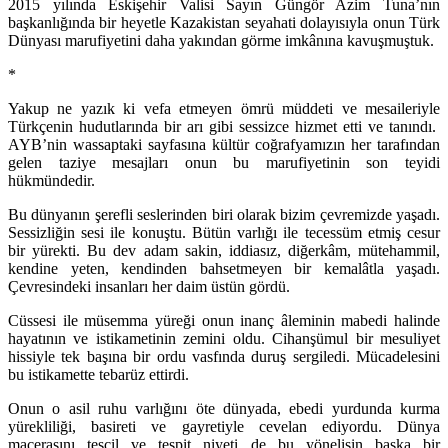
2015 yılında Eskişehir Valisi Sayın Güngör Azim Tuna’nın
başkanlığında bir heyetle Kazakistan seyahati dolayısıyla onun Türk
Dünyası marufiyetini daha yakından görme imkânına kavuşmuştuk.
*
Yakup ne yazık ki vefa etmeyen ömrü müddeti ve mesaileriyle
Türkçenin hudutlarında bir arı gibi sessizce hizmet etti ve tanındı.
AYB’nin wassaptaki sayfasına kültür coğrafyamızın her tarafından
gelen taziye mesajları onun bu marufiyetinin son teyidi
hükmündedir.
Bu dünyanın şerefli seslerinden biri olarak bizim çevremizde yaşadı.
Sessizliğin sesi ile konuştu. Bütün varlığı ile tecessüm etmiş cesur
bir yürekti. Bu dev adam sakin, iddiasız, diğerkâm, mütehammil,
kendine yeten, kendinden bahsetmeyen bir kemalâtla yaşadı.
Çevresindeki insanları her daim üstün gördü.
Cüssesi ile müsemma yüreği onun inanç âleminin mabedi halinde
hayatının ve istikametinin zemini oldu. Cihanşümul bir mesuliyet
hissiyle tek başına bir ordu vasfında duruş sergiledi. Mücadelesini
bu istikamette tebarüz ettirdi.
Onun o asil ruhu varlığını öte dünyada, ebedi yurdunda kurma
yürekliliği, basireti ve gayretiyle cevelan ediyordu. Dünya
macerasını tescil ve tespit niyeti de bu yönelişin başka bir