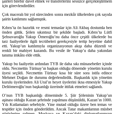
şairleri birebir davet etmek ve transferlerini sessizce gerçekleştirmem
için görevlendirdiler.
Çok maceralı bir yol sürecinden sonra mezkûr ülkelerden çok sayıda
şairin katılımını sağlamıştık.
Kıbrıs’ta ön hazırlık ve resmi temaslar için Ali Akbaş dostumla ben
önden gittik. Şölen sıkıntısız bir şekilde başladı. Kıbrıs’ta Lütfi
Şehsuvaroğlu Yakup Ömeroğlu’nu daha önce çeşitli ülkelerde bu
tarz faaliyetlerle ilgili tecrübeleri gerekçesiyle tertip heyetine dahil
etti. Yakup’un katılımıyla organizasyonun akışı daha düzenli ve
renkli bir mahiyet kazandı. Bu vesile ile Yakup’u daha yakından
tanıma imkânı elde ettik.
Yakup bu faaliyetin ardından TYB ile daha sıkı münasebetler içinde
oldu. Necmettin Türinay’ın başkan olduğu dönemde yönetim kurulu
üyesi seçildi. Necmettin Türinay kısa bir süre sora istifa edince
Mehmet Doğan ile durumu değerlendirdik. Başkanlık için yönetim
kurulu üyelerinden Ali Ural’ın heyet üyelerini ikna etmesiyle Yakup
Deliömeroğlu’nun başkanlığı üzerinde ittifak etmeleri sağlandı.
O’nun TYB başkanlığı döneminde 5. Şiir Şöleninin Yakup’un
aşinası olduğu Kazan şehrinde yapılması düşünüldü, Kazan’ın 1000.
Yılı Kutlamaları sebebiyle. Yine mutad olduğu üzere ben temas ve
tespitler için önden gönderildim. Ancak Tatar makamlarının müsbet
görüşlerine rağmen, Moskova ve Kazan’daki diplomatlarımızın