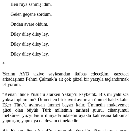
Ben rüya sanmış idim.
Gelen geçene sordum,
Ondan avare oldum.
Diley diley diley ley,
Diley diley diley ley,
Diley diley diley ley.
*
Yazımı AYB taziye sayfasından iktibas edeceğim, gazeteci
arkadaşımız Fehmi Çalmuk’a ait çok güzel bir yazıyla taçlandırmak
istiyorum:
“Kenan ilinde Yusuf’u ararken Yakup’u kaybettik. Biz mi yalnızca
yoksa toplum mu? Ümmetten bir kavmi ayırırsan ümmet halsiz kalır.
Eğer Türk’ü ayırırsan ümmet başsız kalır. Ümmetin mukavemet
gücü olan büyük Türk milletinin tarihsel şuuru, cihanşümul
mefkûresi yüzyıllardır dünyada adaletin ayakta kalmasına tahkimat
yapmıştır, yapmaya da devam etmektedir.
Biz Kenan ilinde Yusuf’u arıyorduk. Yusuf’u gözyaşlarıyla anan,