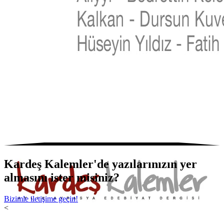
Kardeş Kalemler'de yazılarınızın yer
almasını ister misiniz?
Bizimle iletişime geçin!
<