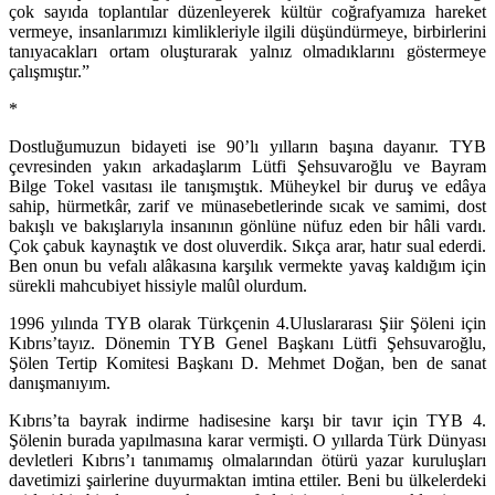
çok sayıda toplantılar düzenleyerek kültür coğrafyamıza hareket
vermeye, insanlarımızı kimlikleriyle ilgili düşündürmeye, birbirlerini
tanıyacakları ortam oluşturarak yalnız olmadıklarını göstermeye
çalışmıştır.”
*
Dostluğumuzun bidayeti ise 90’lı yılların başına dayanır. TYB
çevresinden yakın arkadaşlarım Lütfi Şehsuvaroğlu ve Bayram
Bilge Tokel vasıtası ile tanışmıştık. Müheykel bir duruş ve edâya
sahip, hürmetkâr, zarif ve münasebetlerinde sıcak ve samimi, dost
bakışlı ve bakışlarıyla insanının gönlüne nüfuz eden bir hâli vardı.
Çok çabuk kaynaştık ve dost oluverdik. Sıkça arar, hatır sual ederdi.
Ben onun bu vefalı alâkasına karşılık vermekte yavaş kaldığım için
sürekli mahcubiyet hissiyle malûl olurdum.
1996 yılında TYB olarak Türkçenin 4.Uluslararası Şiir Şöleni için
Kıbrıs’tayız. Dönemin TYB Genel Başkanı Lütfi Şehsuvaroğlu,
Şölen Tertip Komitesi Başkanı D. Mehmet Doğan, ben de sanat
danışmanıyım.
Kıbrıs’ta bayrak indirme hadisesine karşı bir tavır için TYB 4.
Şölenin burada yapılmasına karar vermişti. O yıllarda Türk Dünyası
devletleri Kıbrıs’ı tanımamış olmalarından ötürü yazar kuruluşları
davetimizi şairlerine duyurmaktan imtina ettiler. Beni bu ülkelerdeki