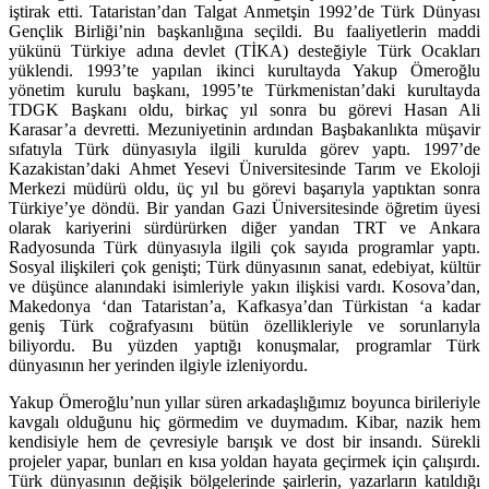
iştirak etti. Tataristan’dan Talgat Anmetşin 1992’de Türk Dünyası
Gençlik Birliği’nin başkanlığına seçildi. Bu faaliyetlerin maddi
yükünü Türkiye adına devlet (TİKA) desteğiyle Türk Ocakları
yüklendi. 1993’te yapılan ikinci kurultayda Yakup Ömeroğlu
yönetim kurulu başkanı, 1995’te Türkmenistan’daki kurultayda
TDGK Başkanı oldu, birkaç yıl sonra bu görevi Hasan Ali
Karasar’a devretti. Mezuniyetinin ardından Başbakanlıkta müşavir
sıfatıyla Türk dünyasıyla ilgili kurulda görev yaptı. 1997’de
Kazakistan’daki Ahmet Yesevi Üniversitesinde Tarım ve Ekoloji
Merkezi müdürü oldu, üç yıl bu görevi başarıyla yaptıktan sonra
Türkiye’ye döndü. Bir yandan Gazi Üniversitesinde öğretim üyesi
olarak kariyerini sürdürürken diğer yandan TRT ve Ankara
Radyosunda Türk dünyasıyla ilgili çok sayıda programlar yaptı.
Sosyal ilişkileri çok genişti; Türk dünyasının sanat, edebiyat, kültür
ve düşünce alanındaki isimleriyle yakın ilişkisi vardı. Kosova’dan,
Makedonya ‘dan Tataristan’a, Kafkasya’dan Türkistan ‘a kadar
geniş Türk coğrafyasını bütün özellikleriyle ve sorunlarıyla
biliyordu. Bu yüzden yaptığı konuşmalar, programlar Türk
dünyasının her yerinden ilgiyle izleniyordu.
Yakup Ömeroğlu’nun yıllar süren arkadaşlığımız boyunca birileriyle
kavgalı olduğunu hiç görmedim ve duymadım. Kibar, nazik hem
kendisiyle hem de çevresiyle barışık ve dost bir insandı. Sürekli
projeler yapar, bunları en kısa yoldan hayata geçirmek için çalışırdı.
Türk dünyasının değişik bölgelerinde şairlerin, yazarların katıldığı