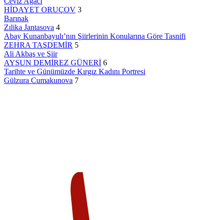
Ceviz Ağacı
HİDAYET ORUÇOV
3
Barınak
Zılika Jantasova
4
Abay Kunanbayulı’nın Şiirlerinin Konularına Göre Tasnifi
ZEHRA TAŞDEMİR
5
Ali Akbaş ve Şiir
AYSUN DEMİREZ GÜNERİ
6
Tarihte ve Günümüzde Kırgız Kadını Portresi
Gülzura Cumakunova
7