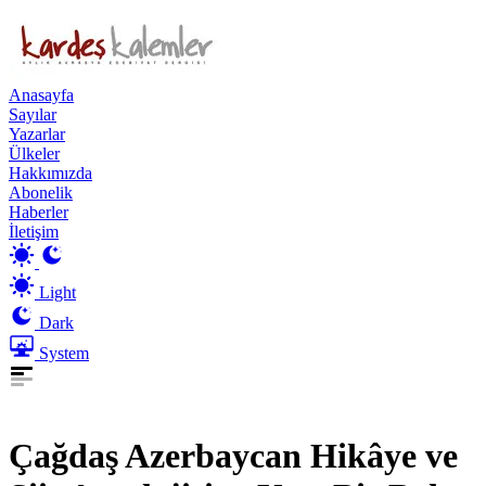
Anasayfa
Sayılar
Yazarlar
Ülkeler
Hakkımızda
Abonelik
Haberler
İletişim
Light
Dark
System
Çağdaş Azerbaycan Hikâye ve