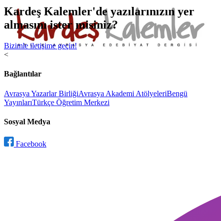
Kardeş Kalemler'de yazılarınızın yer
almasını ister misiniz?
Bizimle iletişime geçin!
<
Bağlantılar
Avrasya Yazarlar Birliği
Avrasya Akademi Atölyeleri
Bengü
Yayınları
Türkçe Öğretim Merkezi
Sosyal Medya
Facebook