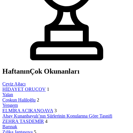
Haftanın
Çok Okunanları
Ceviz Ağacı
HİDAYET ORUÇOV
1
Yalan
Coşkun Haliloğlu
2
Yengem
ELMİRA ACIKANOAVA
3
Abay Kunanbayulı’nın Şiirlerinin Konularına Göre Tasnifi
ZEHRA TAŞDEMİR
4
Barınak
Zılika Jantasova
5