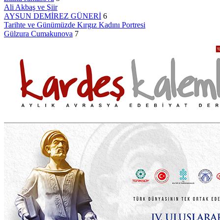
Ali Akbaş ve Şiir
AYSUN DEMİREZ GÜNERİ
6
Tarihte ve Günümüzde Kırgız Kadını Portresi
Gülzura Cumakunova
7