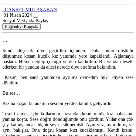
CANSET MULAŞABAN
01 Nisan 2024
Sosyal Medyada Paylaş
Bağlantıyı Kopyala
…
Şimdi düşecek diye geçirdim içimden. Daha bunu düşünür
düşünmez koşan küçük kız yanımda yere kapaklandı. Ağlamaya
başladı. Hemen eğilip çocuğu yerden kaldırdım. Bir yandan teselli
ederken bir yandan da ailesi nerede diye etrafıma bakındım.
“Kızım, ben sana yanımdan ayrılma demedim mi?” diyen sese
döndüm.
Bu ses…
Kızına koşan bu adamın sesi bir yerden tanıdık geliyordu.
Teselli etmek için kollarımın arasında duran minik kız babasının
yanına koştu. Sese doğru döndüğümde onu gördüm. Yıllar ona çok
şey katmış ancak hiçbir şey eksiltmemişti. Aynı yüz, aynı duruş ve
aynı bakışlar. Ona doğru koşan kızı kucaklamıştı. Kendi kızını.
Gözlerini endişe içerisinde kızında gezindirirken boğazımı