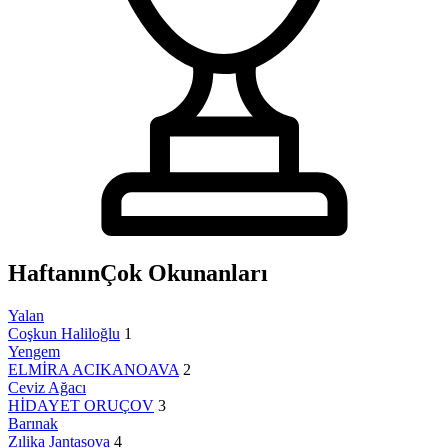
Haftanın
Çok Okunanları
Yalan
Coşkun Haliloğlu
1
Yengem
ELMİRA ACIKANOAVA
2
Ceviz Ağacı
HİDAYET ORUÇOV
3
Barınak
Zılika Jantasova
4