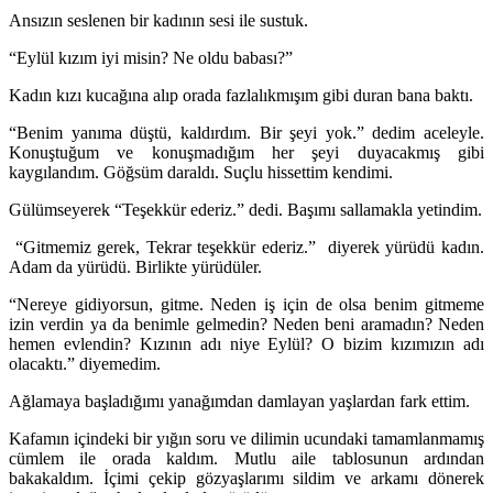
Ansızın seslenen bir kadının sesi ile sustuk.
“Eylül kızım iyi misin? Ne oldu babası?”
Kadın kızı kucağına alıp orada fazlalıkmışım gibi duran bana baktı.
“Benim yanıma düştü, kaldırdım. Bir şeyi yok.” dedim aceleyle.
Konuştuğum ve konuşmadığım her şeyi duyacakmış gibi
kaygılandım. Göğsüm daraldı. Suçlu hissettim kendimi.
Gülümseyerek “Teşekkür ederiz.” dedi. Başımı sallamakla yetindim.
“Gitmemiz gerek, Tekrar teşekkür ederiz.” diyerek yürüdü kadın.
Adam da yürüdü. Birlikte yürüdüler.
“Nereye gidiyorsun, gitme. Neden iş için de olsa benim gitmeme
izin verdin ya da benimle gelmedin? Neden beni aramadın? Neden
hemen evlendin? Kızının adı niye Eylül? O bizim kızımızın adı
olacaktı.” diyemedim.
Ağlamaya başladığımı yanağımdan damlayan yaşlardan fark ettim.
Kafamın içindeki bir yığın soru ve dilimin ucundaki tamamlanmamış
cümlem ile orada kaldım. Mutlu aile tablosunun ardından
bakakaldım. İçimi çekip gözyaşlarımı sildim ve arkamı dönerek