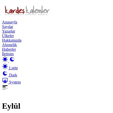
Anasayfa
Sayılar
Yazarlar
Ülkeler
Hakkımızda
Abonelik
Haberler
İletişim
Light
Dark
System
Eylül