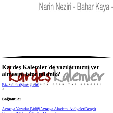
Kardeş Kalemler'de yazılarınızın yer
almasını ister misiniz?
Bizimle iletişime geçin!
<
Bağlantılar
Avrasya Yazarlar Birliği
Avrasya Akademi Atölyeleri
Bengü