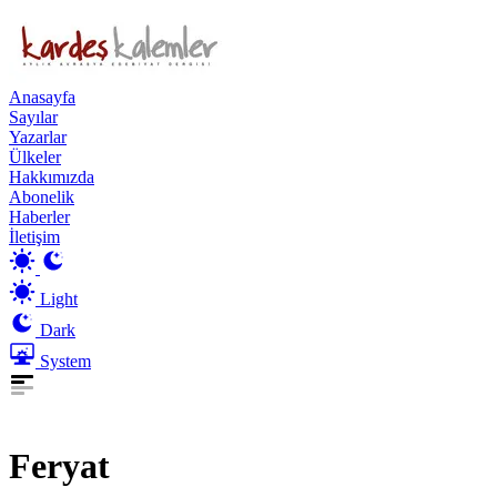
Anasayfa
Sayılar
Yazarlar
Ülkeler
Hakkımızda
Abonelik
Haberler
İletişim
Light
Dark
System
Feryat