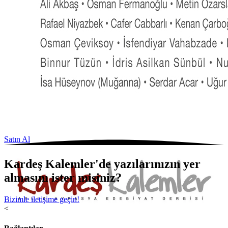
Satın Al
Kardeş Kalemler'de yazılarınızın yer
almasını ister misiniz?
Bizimle iletişime geçin!
<