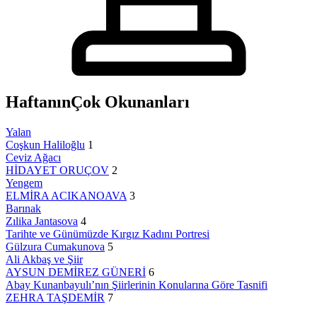
Haftanın
Çok Okunanları
Yalan
Coşkun Haliloğlu
1
Ceviz Ağacı
HİDAYET ORUÇOV
2
Yengem
ELMİRA ACIKANOAVA
3
Barınak
Zılika Jantasova
4
Tarihte ve Günümüzde Kırgız Kadını Portresi
Gülzura Cumakunova
5
Ali Akbaş ve Şiir
AYSUN DEMİREZ GÜNERİ
6
Abay Kunanbayulı’nın Şiirlerinin Konularına Göre Tasnifi
ZEHRA TAŞDEMİR
7