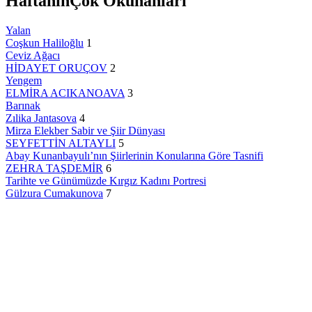
Haftanın
Çok Okunanları
Yalan
Coşkun Haliloğlu
1
Ceviz Ağacı
HİDAYET ORUÇOV
2
Yengem
ELMİRA ACIKANOAVA
3
Barınak
Zılika Jantasova
4
Mirza Elekber Sabir ve Şiir Dünyası
SEYFETTİN ALTAYLI
5
Abay Kunanbayulı’nın Şiirlerinin Konularına Göre Tasnifi
ZEHRA TAŞDEMİR
6
Tarihte ve Günümüzde Kırgız Kadını Portresi
Gülzura Cumakunova
7