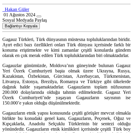
Hakan Güler
01 Ağustos 2024
Sosyal Medyada Paylaş
Bağlantıyı Kopyala
Gagauz Türkleri, Türk dünyasının müstesna topluluklarından biridir.
Ayırt edici bazı özellikleri onları Türk dünyası içerisinde farklı bir
konuma eriştirmekte ve kimi zamanlar çeşitli konularda gündem
olarak en çok merak edilen Türk topluluklarından biri olmaktadırlar.
Gagauzlar günümüzde, Moldova’nın güneyinde bulunan Gagauz
Yeri Özerk Cumhuriyeti başta olmak üzere Ukrayna, Rusya,
Kazakistan, Özbekistan, Gürcistan, Azerbaycan, Türkmenistan,
Litvanya, Estonya, Brezilya, Romanya ve Türkiye gibi ülkelerde
dağınık halde yaşamaktadırlar. Gagauzların toplam nüfusunun
200.000 dolaylarında olduğu tahmin edilmektedir. Gagauz Yeri
Özerk Cumhuriyeti’nde yaşayan Gagauzların sayısının ise
150.000’e yakın olduğu düşünülmektedir.
Gagauzların etnik yapısı konusunda çeşitli görüşler mevcut olmakla
birlikte bu konudaki genel kanı, Gagauzların, Peçenek, Oğuz ve
Kıpçaklarla, Anadolu Selçuklu Türklerinin bir sentezi olduğu
yönündedir. Gagauzların etnik kimlikleri içerisinde çeşitli Türk boy