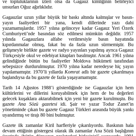
ve topluluklarının izleri olsa da Gagauz kimliğinin belirleyici
unsurları Oğuz ağırlıklıdır.
Gagauzlar uzun yıllar büyük bir baskı altında kalmışlar ve basın-
yayın faaliyetleri bir yana, kendi dillerinde yazı dahi
yazamamışlardır. 1957 yılına gelinceye kadar Gagauz Yeri Özerk
Cumhuriyeti’nde basından söz edilmesi mümkün değildir. 1957
yılında Gagauzlara alfabe verilmesiyle basın hayatında
kıpırdanmalar olmuş, fakat bu da fazla uzun sürmemiştir. Bu
gelişmeyle birlikte gazete ve radyo yayınları yapılmış ayrıca Gagauz
Türkçesiyle okul ve edebiyat kitapları basılmıştır. Ancak 1961 yılına
gelindiğinde bütün bu faaliyetler Moldova hükümeti tarafından
sebepsizce durdurulmuştur. 1970 yılına kadar neredeyse hiç yayın
yapılamamıştır. 1970’li yıllarda
Komrat
adlı bir gazete çıkarılmaya
başlandıysa da bu gazete de fazla yaşayamamıştır.
Tarih 14 Ağustos 1988’i gösterdiğinde ise Gagauzlar için hem
kültürlerini ve dillerini koruyabilmek için hem de bu değerleri
gelecek kuşaklara aktarabilmek için yeni bir gazete kurulmuştu. Bu
gazete
Ana Sözü
gazetesi
idi. Şair ve yazar Todur Zanet’in
yönetiminde çıkan bu gazete Gagauz Türkleri arasında büyük yankı
uyandırmış ve tirajı 80 bini bulmuştur.
Gazete ilk zamanlar Kiril harfleriyle çıkarılıyordu. Baskının hala
devam ettiğinin göstergesi olarak ilk zamanlar Ana Sözü başlığının