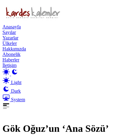
Anasayfa
Sayılar
Yazarlar
Ülkeler
Hakkımızda
Abonelik
Haberler
İletişim
Light
Dark
System
Gök Oğuz’un ‘Ana Sözü’