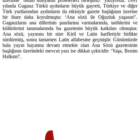
üzerinde ‘bütün dünyanın proleterleri birleşiniz!’ yazıyordu. 1991
yılında Gagauz Türkü aydınların büyük gayreti, Türkiye ve diğer
Türk yurtlarından aydınların da etkisiyle gazete başlığının üzerine
bir ibare daha koyulmuştu: ‘Ana sözü ile Oğuzluk yaşasın!’.
Gagauzların ana dillerinin şuurlarına varmalarında, tarihlerini ve
kültürlerini tanımalarında bu gazetenin büyük katkıları olmuştur.
Ana sözü, yayınını bir süre Kiril ve Latin harfleriyle birlikte
sürdürmüş, sonra tamamen Latin alfabesine geçmiştir. Günümüzde
hala yayın hayatına devam etmekte olan Ana Sözü gazetesinin
başlığının üzerindeki mevcut yazı ise dikkat çekicidir: ‘Yaşa, Benim
Halkım!’.