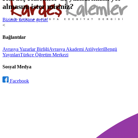
almasını ister misiniz?
Bizimle iletişime geçin!
<
Bağlantılar
Avrasya Yazarlar Birliği
Avrasya Akademi Atölyeleri
Bengü
Yayınları
Türkçe Öğretim Merkezi
Sosyal Medya
Facebook