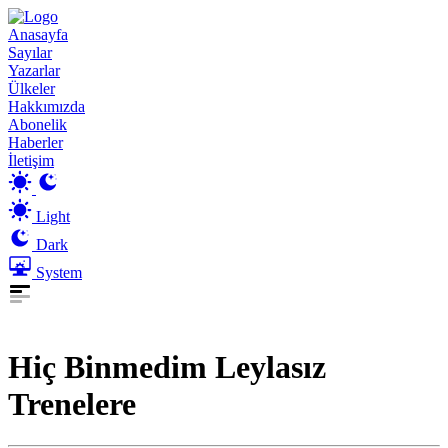
Anasayfa
Sayılar
Yazarlar
Ülkeler
Hakkımızda
Abonelik
Haberler
İletişim
Light
Dark
System
Hiç Binmedim Leylasız
Trenelere