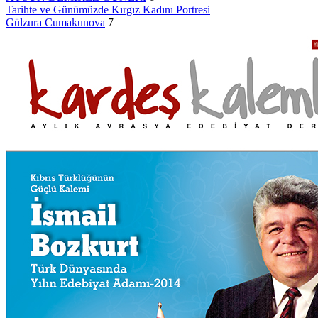
Tarihte ve Günümüzde Kırgız Kadını Portresi
Gülzura Cumakunova
7