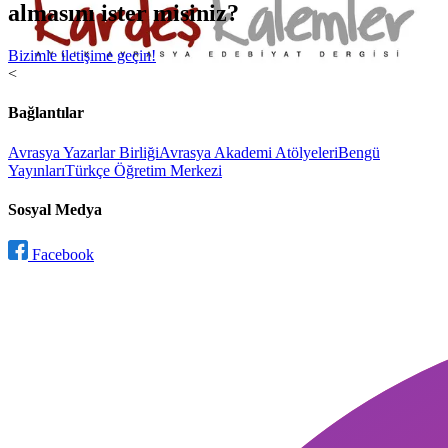
almasını ister misiniz?
Bizimle iletişime geçin!
<
Bağlantılar
Avrasya Yazarlar Birliği
Avrasya Akademi Atölyeleri
Bengü
Yayınları
Türkçe Öğretim Merkezi
Sosyal Medya
Facebook