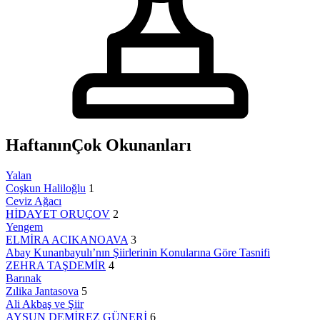
Haftanın
Çok Okunanları
Yalan
Coşkun Haliloğlu
1
Ceviz Ağacı
HİDAYET ORUÇOV
2
Yengem
ELMİRA ACIKANOAVA
3
Abay Kunanbayulı’nın Şiirlerinin Konularına Göre Tasnifi
ZEHRA TAŞDEMİR
4
Barınak
Zılika Jantasova
5
Ali Akbaş ve Şiir
AYSUN DEMİREZ GÜNERİ
6