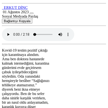
ERKUT DİNÇ
01 Ağustos 2023
Sosyal Medyada Paylaş
Bağlantıyı Kopyala
Kovid-19 testim pozitif çıktığı
için karantinaya alındım.
Ama ben doktora hastanede
kalmak istemediğimi, karantina
günlerimi evde geçirirsem
çabuk iyileşebileceğimi
söyledim. Oda yanındaki
hemşireyle berâber “Sağlığınızı
tehlikeye atamazsınız.”
diyerek beni ikna etmeye
çalışıyordu. Ben de bu sefer
daha sinirle karşılık verirken,
bir an nasıl oldu anlayamadım,
karanlık kuyuya düşer