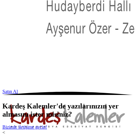
Satın Al
Kardeş Kalemler'de yazılarınızın yer
almasını ister misiniz?
Bizimle iletişime geçin!
<