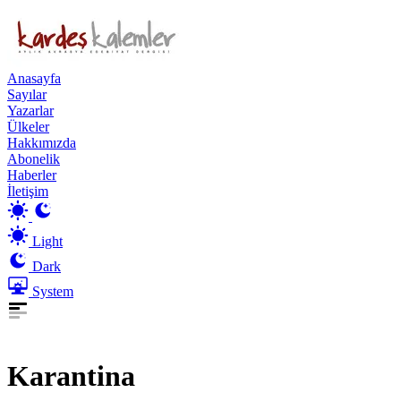
Anasayfa
Sayılar
Yazarlar
Ülkeler
Hakkımızda
Abonelik
Haberler
İletişim
Light
Dark
System
Karantina