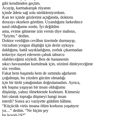
gibi kendimden geçtim.
Acayip, karmakarışık rüyanın
içinde âdeta sağ sola sürükleniyordum.
Kan ter içinde gözlerimi açtığımda, doktoru
dosyayı okurken gördüm. Uyandığımı farkedince
nasıl olduğumu sordu. İyi değildim
ama, evime gitmeme izin versin diye mahsus,
“İyiyim.” dedim.
Doktor verdiğim cevâbın üzerinde durmayıp,
vücudum yorgun düştüğü için derin uykuya
daldığımı, hattâ sayıkladığımı, zorluk çıkarmadan
tedaviye riayet edersem çabuk taburcu
olabileceğimi söyledi. Ben de hastanenin
sıkıcı havasından kurtulmak için, sözünü dinleyeceğime
söz verdim.
Fakat hem başımda hem de sırtımda ağırlarım
çoğalmıştı, bu yüzden gücüm olmadığı
için bir türlü yatağımdan doğrulamadım. Ayrıca,
tek başına yaşayan bir insan olduğumu
düşünüp, yalnız ölmektende korktum. Kimsesiz
biri olarak toprağa düşmeyi hangi insan
isterdi? Sonra acı vaziyette güldüm hâlime.
“Küçücük virüs insana ölüm korkusu yaşatıyor
ya…” dedim. “Ne biçim şey
bu kovid-19?”