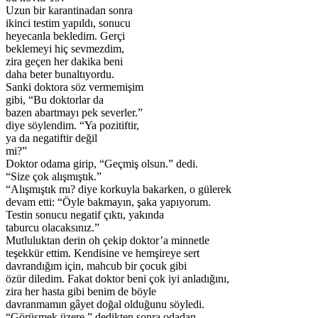
Uzun bir karantinadan sonra
ikinci testim yapıldı, sonucu
heyecanla bekledim. Gerçi
beklemeyi hiç sevmezdim,
zira geçen her dakika beni
daha beter bunaltıyordu.
Sanki doktora söz vermemişim
gibi, “Bu doktorlar da
bazen abartmayı pek severler.”
diye söylendim. “Ya pozitiftir,
ya da negatiftir değil
mi?”
Doktor odama girip, “Geçmiş olsun.” dedi.
“Size çok alışmıştık.”
“Alışmıştık mı? diye korkuyla bakarken, o gülerek
devam etti: “Öyle bakmayın, şaka yapıyorum.
Testin sonucu negatif çıktı, yakında
taburcu olacaksınız.”
Mutluluktan derin oh çekip doktor’a minnetle
teşekkür ettim. Kendisine ve hemşireye sert
davrandığım için, mahcub bir çocuk gibi
özür diledim. Fakat doktor beni çok iyi anladığını,
zira her hasta gibi benim de böyle
davranmamın gâyet doğal olduğunu söyledi.
“Görüşmek üzere.” dedikten sonra odadan