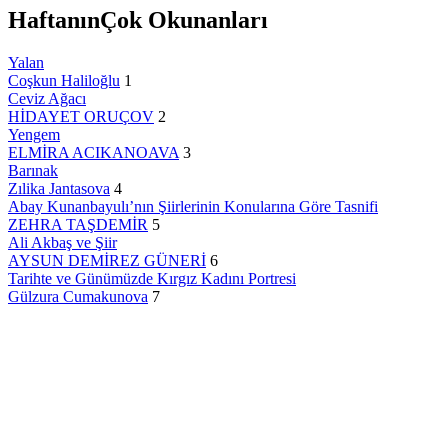
Haftanın
Çok Okunanları
Yalan
Coşkun Haliloğlu
1
Ceviz Ağacı
HİDAYET ORUÇOV
2
Yengem
ELMİRA ACIKANOAVA
3
Barınak
Zılika Jantasova
4
Abay Kunanbayulı’nın Şiirlerinin Konularına Göre Tasnifi
ZEHRA TAŞDEMİR
5
Ali Akbaş ve Şiir
AYSUN DEMİREZ GÜNERİ
6
Tarihte ve Günümüzde Kırgız Kadını Portresi
Gülzura Cumakunova
7