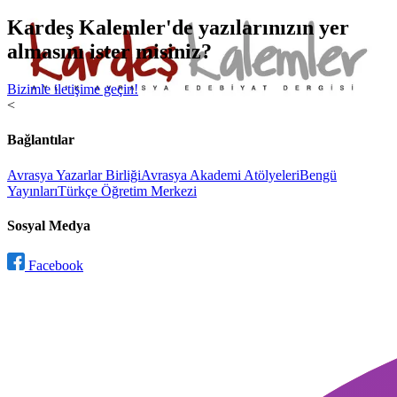
Kardeş Kalemler'de yazılarınızın yer
almasını ister misiniz?
Bizimle iletişime geçin!
<
Bağlantılar
Avrasya Yazarlar Birliği
Avrasya Akademi Atölyeleri
Bengü
Yayınları
Türkçe Öğretim Merkezi
Sosyal Medya
Facebook