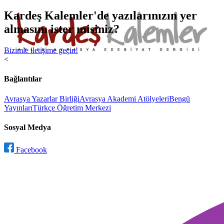
Kardeş Kalemler'de yazılarınızın yer
almasını ister misiniz?
Bizimle iletişime geçin!
<
Bağlantılar
Avrasya Yazarlar Birliği
Avrasya Akademi Atölyeleri
Bengü
Yayınları
Türkçe Öğretim Merkezi
Sosyal Medya
Facebook