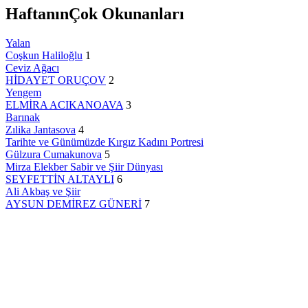
Haftanın
Çok Okunanları
Yalan
Coşkun Haliloğlu
1
Ceviz Ağacı
HİDAYET ORUÇOV
2
Yengem
ELMİRA ACIKANOAVA
3
Barınak
Zılika Jantasova
4
Tarihte ve Günümüzde Kırgız Kadını Portresi
Gülzura Cumakunova
5
Mirza Elekber Sabir ve Şiir Dünyası
SEYFETTİN ALTAYLI
6
Ali Akbaş ve Şiir
AYSUN DEMİREZ GÜNERİ
7