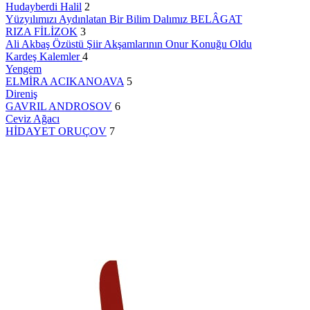
Hudayberdi Halil
2
Yüzyılımızı Aydınlatan Bir Bilim Dalımız BELÂGAT
RIZA FİLİZOK
3
Ali Akbaş Özüstü Şiir Akşamlarının Onur Konuğu Oldu
Kardeş Kalemler
4
Yengem
ELMİRA ACIKANOAVA
5
Direniş
GAVRIL ANDROSOV
6
Ceviz Ağacı
HİDAYET ORUÇOV
7