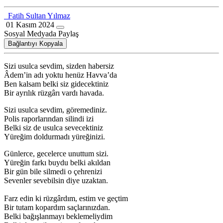
Fatih Sultan Yılmaz
01 Kasım 2024
Sosyal Medyada Paylaş
Bağlantıyı Kopyala
Sizi usulca sevdim, sizden habersiz
Âdem’in adı yoktu henüz Havva’da
Ben kalsam belki siz gidecektiniz
Bir ayrılık rüzgârı vardı havada.
Sizi usulca sevdim, göremediniz.
Polis raporlarından silindi izi
Belki siz de usulca sevecektiniz
Yüreğim doldurmadı yüreğinizi.
Günlerce, gecelerce unuttum sizi.
Yüreğin farkı buydu belki akıldan
Bir gün bile silmedi o çehrenizi
Sevenler sevebilsin diye uzaktan.
Farz edin ki rüzgârdım, estim ve geçtim
Bir tutam kopardım saçlarınızdan.
Belki bağışlanmayı beklemeliydim