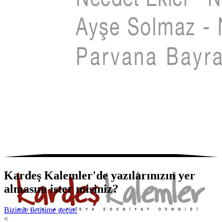
Kardeş Kalemler'de yazılarınızın yer
almasını ister misiniz?
Bizimle iletişime geçin!
<