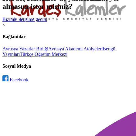
almasını ister misiniz?
Bizimle iletişime geçin!
<
Bağlantılar
Avrasya Yazarlar Birliği
Avrasya Akademi Atölyeleri
Bengü
Yayınları
Türkçe Öğretim Merkezi
Sosyal Medya
Facebook