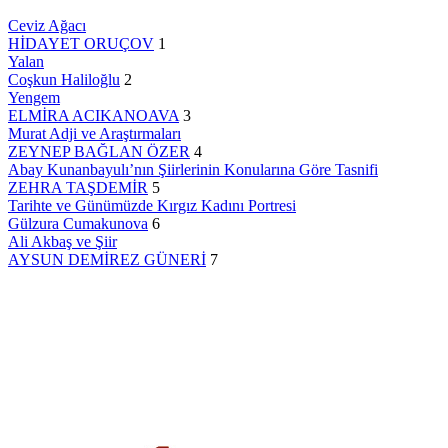
Ceviz Ağacı
HİDAYET ORUÇOV
1
Yalan
Coşkun Haliloğlu
2
Yengem
ELMİRA ACIKANOAVA
3
Murat Adji ve Araştırmaları
ZEYNEP BAĞLAN ÖZER
4
Abay Kunanbayulı’nın Şiirlerinin Konularına Göre Tasnifi
ZEHRA TAŞDEMİR
5
Tarihte ve Günümüzde Kırgız Kadını Portresi
Gülzura Cumakunova
6
Ali Akbaş ve Şiir
AYSUN DEMİREZ GÜNERİ
7