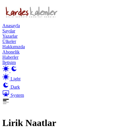
Anasayfa
Sayılar
Yazarlar
Ülkeler
Hakkımızda
Abonelik
Haberler
İletişim
Light
Dark
System
Lirik Naatlar