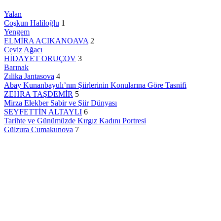
Yalan
Coşkun Haliloğlu
1
Yengem
ELMİRA ACIKANOAVA
2
Ceviz Ağacı
HİDAYET ORUÇOV
3
Barınak
Zılika Jantasova
4
Abay Kunanbayulı’nın Şiirlerinin Konularına Göre Tasnifi
ZEHRA TAŞDEMİR
5
Mirza Elekber Sabir ve Şiir Dünyası
SEYFETTİN ALTAYLI
6
Tarihte ve Günümüzde Kırgız Kadını Portresi
Gülzura Cumakunova
7