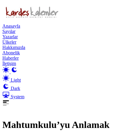
Anasayfa
Sayılar
Yazarlar
Ülkeler
Hakkımızda
Abonelik
Haberler
İletişim
Light
Dark
System
Mahtumkulu’yu Anlamak