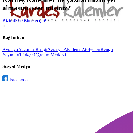
Kardeş Kalemler'de yazılarınızın yer
almasını ister misiniz?
Bizimle iletişime geçin!
<
Bağlantılar
Avrasya Yazarlar Birliği
Avrasya Akademi Atölyeleri
Bengü
Yayınları
Türkçe Öğretim Merkezi
Sosyal Medya
Facebook