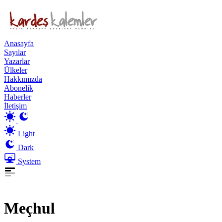
Anasayfa
Sayılar
Yazarlar
Ülkeler
Hakkımızda
Abonelik
Haberler
İletişim
Light
Dark
System
Meçhul