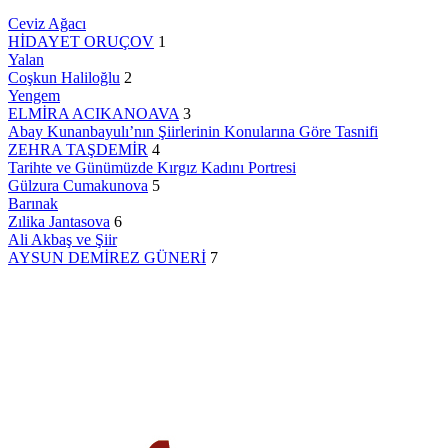
Ceviz Ağacı
HİDAYET ORUÇOV
1
Yalan
Coşkun Haliloğlu
2
Yengem
ELMİRA ACIKANOAVA
3
Abay Kunanbayulı’nın Şiirlerinin Konularına Göre Tasnifi
ZEHRA TAŞDEMİR
4
Tarihte ve Günümüzde Kırgız Kadını Portresi
Gülzura Cumakunova
5
Barınak
Zılika Jantasova
6
Ali Akbaş ve Şiir
AYSUN DEMİREZ GÜNERİ
7