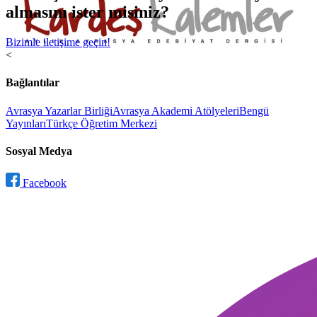
almasını ister misiniz?
Bizimle iletişime geçin!
<
Bağlantılar
Avrasya Yazarlar Birliği
Avrasya Akademi Atölyeleri
Bengü
Yayınları
Türkçe Öğretim Merkezi
Sosyal Medya
Facebook