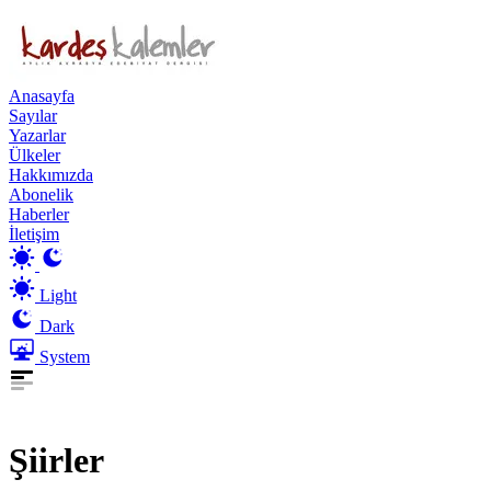
Anasayfa
Sayılar
Yazarlar
Ülkeler
Hakkımızda
Abonelik
Haberler
İletişim
Light
Dark
System
Şiirler