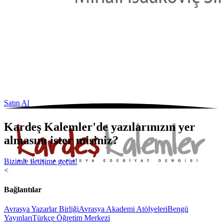
Satın Al
Kardeş Kalemler'de yazılarınızın yer
almasını ister misiniz?
Bizimle iletişime geçin!
<
Bağlantılar
Avrasya Yazarlar Birliği
Avrasya Akademi Atölyeleri
Bengü
Yayınları
Türkçe Öğretim Merkezi