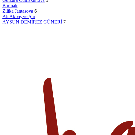
Gülzura Cumakunova
5
Barınak
Zılika Jantasova
6
Ali Akbaş ve Şiir
AYSUN DEMİREZ GÜNERİ
7