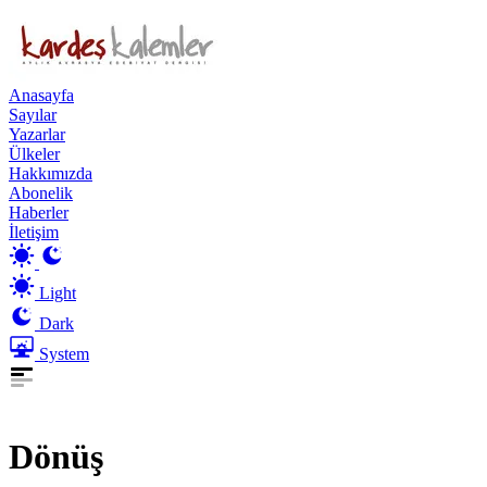
Anasayfa
Sayılar
Yazarlar
Ülkeler
Hakkımızda
Abonelik
Haberler
İletişim
Light
Dark
System
Dönüş