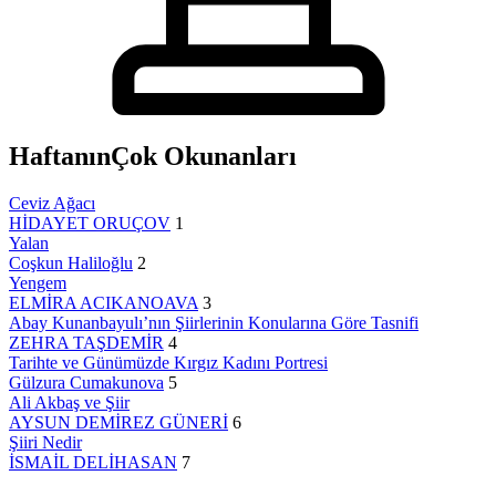
Haftanın
Çok Okunanları
Ceviz Ağacı
HİDAYET ORUÇOV
1
Yalan
Coşkun Haliloğlu
2
Yengem
ELMİRA ACIKANOAVA
3
Abay Kunanbayulı’nın Şiirlerinin Konularına Göre Tasnifi
ZEHRA TAŞDEMİR
4
Tarihte ve Günümüzde Kırgız Kadını Portresi
Gülzura Cumakunova
5
Ali Akbaş ve Şiir
AYSUN DEMİREZ GÜNERİ
6
Şiiri Nedir
İSMAİL DELİHASAN
7