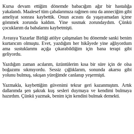
Kursa devam ettiğim dönemde babacığım ağır bir hastalığa
yakalandı. Maalesef tüm çabalarımıza rağmen onu da anneciğim gibi
ameliyat sonrası kaybettik. Onun acısını da yaşayamadan içime
gömmek zorunda kaldım. Yine susmak zorundaydım. Çünkü
çocuklarım da babalarını kaybetmişti.
Avrasya Yazarlar Birliği atölye çalışmaları bu dönemde sanki benim
kurtarıcım olmuştu. Evet, yazdığım her hikâyede yine ağlıyordum
ama sustuklarımı açığa çıkarabildiğim için bana terapi gibi
geliyordu.
Yazdığım zaman acılarım, üzüntülerim kısa bir süre için de olsa
boğazımı sıkmıyordu. Sessiz çığlıklarım, sonunda akarsu gibi
yolunu bulmuş, sıkışan yüreğimde canlanıp yeşermişti.
Yazmakla, kaybettiğim güvenimi tekrar geri kazanmıştım. Artık
dallarımda şen şakrak kuş sesleri duymaya ve kendimi bulmaya
hazırdım. Çünkü yazmak, benim için kendini bulmak demekti.