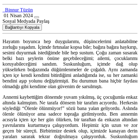
Binnur Tüzün
01 Nisan 2024
Sosyal Medyada Paylaş
Bağlantıyı Kopyala
Hayatım boyunca hep duygularımı, düşüncelerimi anlatabilme
zorluğu yaşadım. İçimde fırtınalar kopsa bile; bağıra bağıra haykırıp,
sesimi duyurmak istediğimde bile hep sustum. Çoğu zaman susarak
belki bazı şeylerin önüne geçebileceğimi; ailemi, çocuklarımı
koruyabileceğimi sandım. Suskunluğum, içimde dağ olup
yükselirken boğazımda düğümlenmeler de çoğaldı. Aynı zamanda
içten içe kendi kendimi bitirdiğimi anladığımda ise, su her zamanki
bendini aşıp yolunu değiştirmişti. Bu durumun bana hiçbir faydası
olmadığı gibi kendime olan güvenim de sarsılmıştı.
Annemi kaybettiğim dönemde yuvam yıkılmış, üç çocuğumla enkaz
altında kalmıştım. Ne tarafa dönsem bir tarafım acıyordu. Herkesin
söylediği “Ölenle ölünmüyor!” sözü bana yalan geliyordu. Aslında
ölenle ölünüyor ama sadece toprağa girilmiyordu. Ben annemin
acısıyla içten içe her gün ölürken, bir taraftan da enkazın altından
yavrularımı kurtarmaya çalışıyordum. Hepimiz için uzun ve zor
geçen bir süreçti. Birbirimize destek olup, içimizde kanayan derin
yaraları sararak tekrar doğrulmaya çalışıyorduk. Suskunluğum