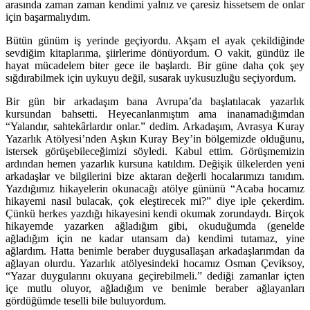
arasında zaman zaman kendimi yalnız ve çaresiz hissetsem de onlar
için başarmalıydım.
Bütün günüm iş yerinde geçiyordu. Akşam el ayak çekildiğinde
sevdiğim kitaplarıma, şiirlerime dönüyordum. O vakit, gündüz ile
hayat mücadelem biter gece ile başlardı. Bir güne daha çok şey
sığdırabilmek için uykuyu değil, susarak uykusuzluğu seçiyordum.
Bir gün bir arkadaşım bana Avrupa’da başlatılacak yazarlık
kursundan bahsetti. Heyecanlanmıştım ama inanamadığımdan
“Yalandır, sahtekârlardır onlar.” dedim. Arkadaşım, Avrasya Kuray
Yazarlık Atölyesi’nden Aşkın Kuray Bey’in bölgemizde olduğunu,
istersek görüşebileceğimizi söyledi. Kabul ettim. Görüşmemizin
ardından hemen yazarlık kursuna katıldım. Değişik ülkelerden yeni
arkadaşlar ve bilgilerini bize aktaran değerli hocalarımızı tanıdım.
Yazdığımız hikayelerin okunacağı atölye gününü “Acaba hocamız
hikayemi nasıl bulacak, çok eleştirecek mi?” diye iple çekerdim.
Çünkü herkes yazdığı hikayesini kendi okumak zorundaydı. Birçok
hikayemde yazarken ağladığım gibi, okuduğumda (genelde
ağladığım için ne kadar utansam da) kendimi tutamaz, yine
ağlardım. Hatta benimle beraber duygusallaşan arkadaşlarımdan da
ağlayan olurdu. Yazarlık atölyesindeki hocamız Osman Çeviksoy,
“Yazar duygularını okuyana geçirebilmeli.” dediği zamanlar içten
içe mutlu oluyor, ağladığım ve benimle beraber ağlayanları
gördüğümde teselli bile buluyordum.