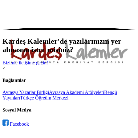
Kardeş Kalemler'de yazılarınızın yer
almasını ister misiniz?
Bizimle iletişime geçin!
<
Bağlantılar
Avrasya Yazarlar Birliği
Avrasya Akademi Atölyeleri
Bengü
Yayınları
Türkçe Öğretim Merkezi
Sosyal Medya
Facebook