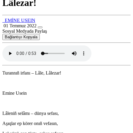
Lâlezar!
EMİNE USEIN
01 Temmuz 2022
Sosyal Medyada Paylaş
Bağlantıyı Kopyala
Turannıñ irfanı – Lâle, Lâlezar!
Emine Usein
Lâleniñ selâmı – dünya sefası,
Aşıqlar ep körer onıñ vefasın,