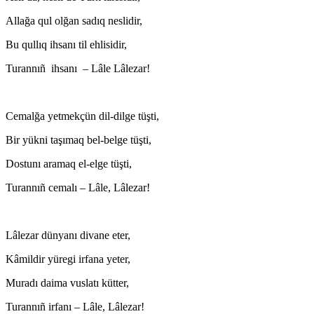
Allağa qul olğan sadıq neslidir,
Bu qullıq ihsanı til ehlisidir,
Turannıñ ihsanı – Lâle Lâlezar!
Cemalğa yetmekçün dil-dilge tüşti,
Bir yükni taşımaq bel-belge tüşti,
Dostunı aramaq el-elge tüşti,
Turannıñ cemalı – Lâle, Lâlezar!
Lâlezar dünyanı divane eter,
Kâmildir yüregi irfana yeter,
Muradı daima vuslatı kütter,
Turannıñ irfanı – Lâle, Lâlezar!