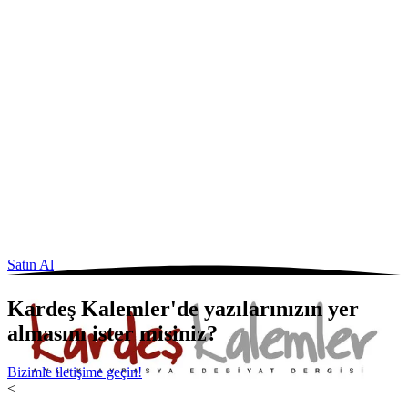
Satın Al
Kardeş Kalemler'de yazılarınızın yer
almasını ister misiniz?
Bizimle iletişime geçin!
<