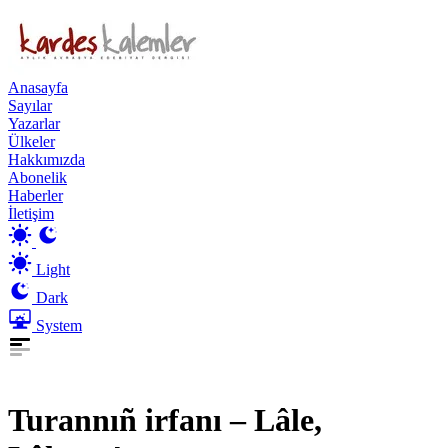
Anasayfa
Sayılar
Yazarlar
Ülkeler
Hakkımızda
Abonelik
Haberler
İletişim
Light
Dark
System
Turannıñ irfanı – Lâle,