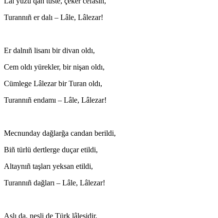
Lal yüzü qan tüste, çeker cefasın,
Turannıñ er dalı – Lâle, Lâlezar!
Er dalnıñ lisanı bir divan oldı,
Cem oldı yürekler, bir nişan oldı,
Cümlege Lâlezar bir Turan oldı,
Turannıñ endamı – Lâle, Lâlezar!
Mecnunday dağlarğa candan berildi,
Biñ türlü dertlerge duçar etildi,
Altaynıñ taşları yeksan etildi,
Turannıñ dağları – Lâle, Lâlezar!
Aslı da, nesli de Türk lâlesidir,