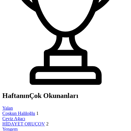
Haftanın
Çok Okunanları
Yalan
Coşkun Haliloğlu
1
Ceviz Ağacı
HİDAYET ORUÇOV
2
Yengem