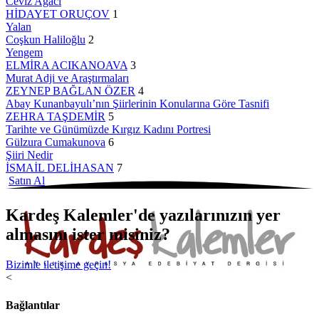
Ceviz Ağacı
HİDAYET ORUÇOV
1
Yalan
Coşkun Haliloğlu
2
Yengem
ELMİRA ACIKANOAVA
3
Murat Adji ve Araştırmaları
ZEYNEP BAĞLAN ÖZER
4
Abay Kunanbayulı’nın Şiirlerinin Konularına Göre Tasnifi
ZEHRA TAŞDEMİR
5
Tarihte ve Günümüzde Kırgız Kadını Portresi
Gülzura Cumakunova
6
Şiiri Nedir
İSMAİL DELİHASAN
7
Satın Al
Kardeş Kalemler'de yazılarınızın yer
almasını ister misiniz?
Bizimle iletişime geçin!
<
Bağlantılar