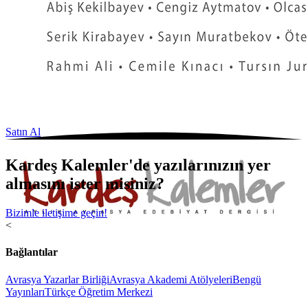
Satın Al
Kardeş Kalemler'de yazılarınızın yer
almasını ister misiniz?
Bizimle iletişime geçin!
<
Bağlantılar
Avrasya Yazarlar Birliği
Avrasya Akademi Atölyeleri
Bengü
Yayınları
Türkçe Öğretim Merkezi