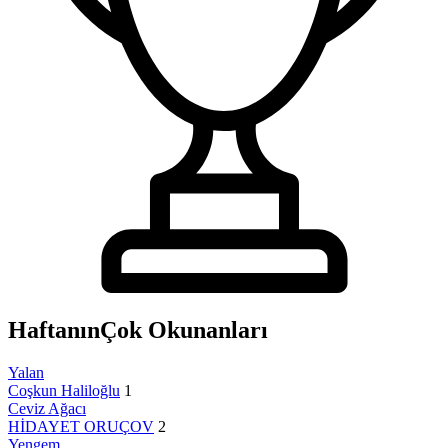
Haftanın
Çok Okunanları
Yalan
Coşkun Haliloğlu
1
Ceviz Ağacı
HİDAYET ORUÇOV
2
Yengem