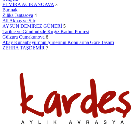
ELMİRA ACIKANOAVA
3
Barınak
Zılika Jantasova
4
Ali Akbaş ve Şiir
AYSUN DEMİREZ GÜNERİ
5
Tarihte ve Günümüzde Kırgız Kadını Portresi
Gülzura Cumakunova
6
Abay Kunanbayulı’nın Şiirlerinin Konularına Göre Tasnifi
ZEHRA TAŞDEMİR
7