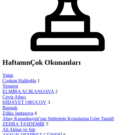
Haftanın
Çok Okunanları
Yalan
Coşkun Haliloğlu
1
Yengem
ELMİRA ACIKANOAVA
2
Ceviz Ağacı
HİDAYET ORUÇOV
3
Barınak
Zılika Jantasova
4
Abay Kunanbayulı’nın Şiirlerinin Konularına Göre Tasnifi
ZEHRA TAŞDEMİR
5
Ali Akbaş ve Şiir
AYSUN DEMİREZ GÜNERİ
6