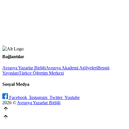
Kardeş Kalemler'de yazılarınızın yer
almasını ister misiniz?
Bizimle iletişime geçin!
<
Bağlantılar
Avrasya Yazarlar Birliği
Avrasya Akademi Atölyeleri
Bengü
Yayınları
Türkçe Öğretim Merkezi
Sosyal Medya
Facebook
İnstagram
Twitter
Youtube
2026 ©
Avrasya Yazarlar Birliği