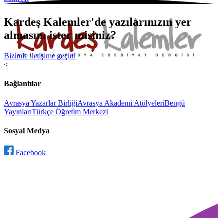
Kardeş Kalemler'de yazılarınızın yer
almasını ister misiniz?
Bizimle iletişime geçin!
<
Bağlantılar
Avrasya Yazarlar Birliği
Avrasya Akademi Atölyeleri
Bengü
Yayınları
Türkçe Öğretim Merkezi
Sosyal Medya
Facebook