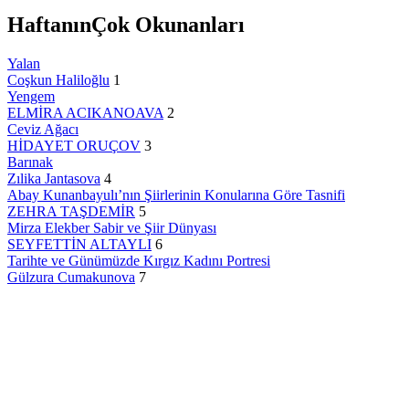
Haftanın
Çok Okunanları
Yalan
Coşkun Haliloğlu
1
Yengem
ELMİRA ACIKANOAVA
2
Ceviz Ağacı
HİDAYET ORUÇOV
3
Barınak
Zılika Jantasova
4
Abay Kunanbayulı’nın Şiirlerinin Konularına Göre Tasnifi
ZEHRA TAŞDEMİR
5
Mirza Elekber Sabir ve Şiir Dünyası
SEYFETTİN ALTAYLI
6
Tarihte ve Günümüzde Kırgız Kadını Portresi
Gülzura Cumakunova
7