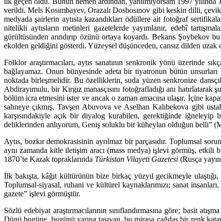
ilk geçen oldu. Bunun hemen ardından, yanılmıyorsam 1997 yılında Jü
verildi. Mels Kosımbayev, Orazalı Dosbosınov gibi keskin dilli, çevik
medyada şairlerin aytısta kazandıkları ödüllere ait fotoğraf sertifika
nitelikli aytısların metinleri gazetelerde yayımlanır, edebî tartışma
gürültüsünden arındırıp özünü ortaya koyardı. Bekarıs Şoybekov bu 
ekolden geldiğini gösterdi. Yüzeysel düşünceden, cansız dilden uzak
Folklor araştırmacıları, aytıs sanatının senkronik yönü üzerinde sıkça
bağlayamaz. Onun bünyesinde adeta bir tiyatronun bütün unsurları 
noktada birleşmelidir. Bu özelliklerin, suda yüzen senkronize dansçı
Abdirayımulu, bir Kırgız manasçısını fotoğrafladığı anı hatırlatarak 
bölüm icra etmesini ister ve ancak o zaman amacına ulaşır. İçine kapanık
sahneye çıkmış, Tavşen Abuvova ve Aselhan Kalıbekova gibi ustaların
karşısındakiyle açık bir diyalog kurabilen, gerektiğinde iğneleyi
deliklerinden anlıyorum, Geniş soluklu bir küheylan olduğun belli” (M
Aytıs, bozkır demokrasisinin ayrılmaz bir parçasıdır. Toplumsal sorunla
aynı zamanda kitle iletişim aracı (mass medya) işlevi görmüş, etkili 
1870’te Kazak topraklarında
Türkistan Vilayeti Gazetesi
(Rusça yayını
İlk bakışta, kâğıt kültürünün bize birkaç yüzyıl gecikmeyle ulaştığ
Toplumsal-siyasal, ruhani ve kültürel kaynaklarımızı; sanat insanları, 
gazete” işlevi görmüştür.
Sözlü edebiyat araştırmacılarının sınıflandırmasına göre; basit atışma
Dünü bugüne, bugünü yarına taşıyan, bu mirasa çağdaş bir renk katan 