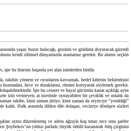
ye arasında yaşar, huzur bulacağı, gözünü ve gönlünü doyuracak gizemli
e üslubunu kendi zihinsel dünyamızda aramamız gerekir. Bu alanın seçkin
şte bu listenin başında yer alan isimlerden biridir.
ak, rakibin yöntem ve oyunlarını kavramak, hedef kitlenin beklentisini
ı bozmadan, hece ve duraklarını, ritmini koruyarak söylemek gerekir.
olaşabilmektedir. İşte bu cesaret ve hayal gücünün kanat açıklığı aytıs
ekete izin vermeyen; at üzerinde oynayabilen bir çeviklik ve ustalık da
i zaman rakibe, kimi zaman jüriye, kimi zaman da seyirciye “yenildiği”
e kaldı. Halk arasında dilden dile dolaşan, vecizeye dönüşen sözleri
lar aytısı düzenlenmiş ve adeta ağzıyla kuş tutan nice usta şairler
rıs Şoybekov’un yıldızı parladı; büyük ödülü kazanarak bitiş çizgisini