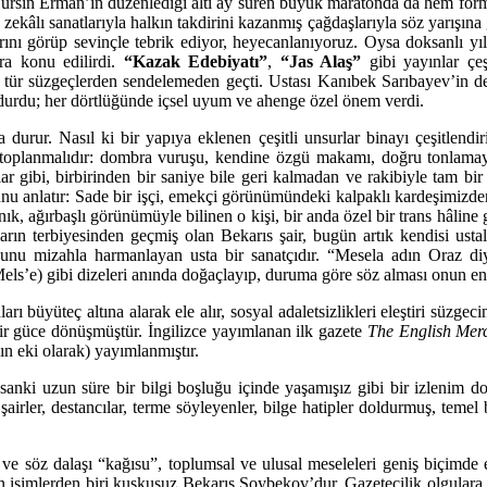
rsin Erman’ın düzenlediği altı ay süren büyük maratonda da hem formu 
 zekâlı sanatlarıyla halkın takdirini kazanmış çağdaşlarıyla söz yarışın
larını görüp sevinçle tebrik ediyor, heyecanlanıyoruz. Oysa doksanlı yıl
lara konu edilirdi.
“Kazak Edebiyatı”
,
“Jas Alaş”
gibi yayınlar çeş
tür süzgeçlerden sendelemeden geçti. Ustası Kanıbek Sarıbayev’in de
 durdu; her dörtlüğünde içsel uyum ve ahenge özel önem verdi.
 durur. Nasıl ki bir yapıya eklenen çeşitli unsurlar binayı çeşitlendir
toplanmalıdır: dombra vuruşu, kendine özgü makamı, doğru tonlamayı 
lar gibi, birbirinden bir saniye bile geri kalmadan ve rakibiyle tam bi
şunu anlatır: Sade bir işçi, emekçi görünümündeki kalpaklı kardeşimizde
, ağırbaşlı görünümüyle bilinen o kişi, bir anda özel bir trans hâline gir
 terbiyesinden geçmiş olan Bekarıs şair, bugün artık kendisi ustalık
p bunu mizahla harmanlayan usta bir sanatçıdır. “Mesela adın Oraz d
els’e) gibi dizeleri anında doğaçlayıp, duruma göre söz alması onun en 
rı büyüteç altına alarak ele alır, sosyal adaletsizlikleri eleştiri süzgec
bir güce dönüşmüştür. İngilizce yayımlanan ilk gazete
The English Mer
n eki olarak) yayımlanmıştır.
ı, sanki uzun süre bir bilgi boşluğu içinde yaşamışız gibi bir izlen
şairler, destancılar, terme söyleyenler, bilge hatipler doldurmuş, temel 
 ve söz dalaşı “kağısu”, toplumsal ve ulusal meseleleri geniş biçimde el
isimlerden biri kuşkusuz Bekarıs Şoybekov’dur. Gazetecilik olgulara d