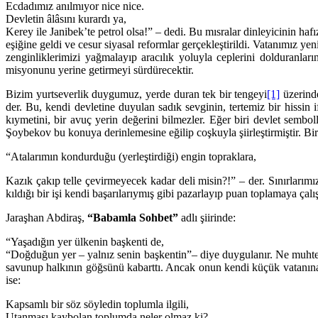
Ecdadımız anılmıyor nice nice.
Devletin âlâsını kurardı ya,
Kerey ile Janibek’te petrol olsa!” – dedi. Bu mısralar dinleyicinin h
eşiğine geldi ve cesur siyasal reformlar gerçekleştirildi. Vatanımız ye
zenginliklerimizi yağmalayıp aracılık yoluyla ceplerini dolduranlar
misyonunu yerine getirmeyi sürdürecektir.
Bizim yurtseverlik duygumuz, yerde duran tek bir tengeyi
[1]
üzerinde
der. Bu, kendi devletine duyulan sadık sevginin, tertemiz bir hissin i
kıymetini, bir avuç yerin değerini bilmezler. Eğer biri devlet sembo
Şoybekov bu konuya derinlemesine eğilip coşkuyla şiirleştirmiştir. Bir
“Atalarımın kondurduğu (yerleştirdiği) engin topraklara,
Kazık çakıp telle çevirmeyecek kadar deli misin?!” – der. Sınırlarımızı
kıldığı bir işi kendi başarılarıymış gibi pazarlayıp puan toplamaya çalış
Jaraşhan Abdiraş,
“Babamla Sohbet”
adlı şiirinde:
“Yaşadığın yer ülkenin başkenti de,
“Doğduğun yer – yalnız senin başkentin”– diye duygulanır. Ne muhteş
savunup halkının göğsünü kabarttı. Ancak onun kendi küçük vatanına o
ise:
Kapsamlı bir söz söyledin toplumla ilgili,
Utanması kaybolan toplumda neler olmaz ki?