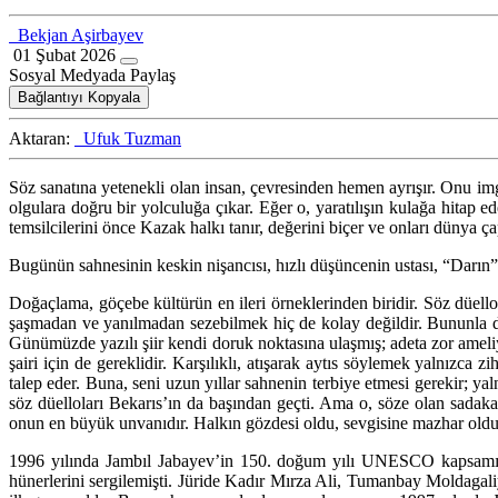
Bekjan Aşirbayev
01 Şubat 2026
Sosyal Medyada Paylaş
Bağlantıyı Kopyala
Aktaran:
Ufuk Tuzman
Söz sanatına yetenekli olan insan, çevresinden hemen ayrışır. Onu img
olgulara doğru bir yolculuğa çıkar. Eğer o, yaratılışın kulağa hitap e
temsilcilerini önce Kazak halkı tanır, değerini biçer ve onları dünya ça
Bugünün sahnesinin keskin nişancısı, hızlı düşüncenin ustası, “Darın”
Doğaçlama, göçebe kültürün en ileri örneklerinden biridir. Söz düello
şaşmadan ve yanılmadan sezebilmek hiç de kolay değildir. Bununla da
Günümüzde yazılı şiir kendi doruk noktasına ulaşmış; adeta zor ameliya
şairi için de gereklidir. Karşılıklı, atışarak aytıs söylemek yalnızca
talep eder. Buna, seni uzun yıllar sahnenin terbiye etmesi gerekir; y
söz düelloları Bekarıs’ın da başından geçti. Ama o, söze olan sadak
onun en büyük unvanıdır. Halkın gözdesi oldu, sevgisine mazhar oldu
1996 yılında Jambıl Jabayev’in 150. doğum yılı UNESCO kapsamında k
hünerlerini sergilemişti. Jüride Kadır Mırza Ali, Tumanbay Moldagaliy