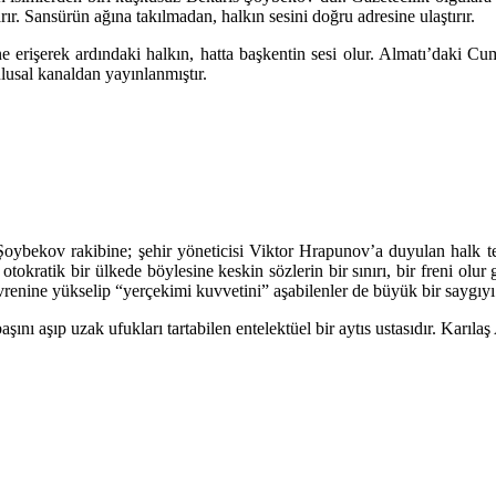
arır. Sansürün ağına takılmadan, halkın sesini doğru adresine ulaştırır.
süne erişerek ardındaki halkın, hatta başkentin sesi olur. Almatı’da
ulusal kanaldan yayınlanmıştır.
Şoybekov rakibine; şehir yöneticisi Viktor Hrapunov’a duyulan halk t
, otokratik bir ülkede böylesine keskin sözlerin bir sınırı, bir freni o
renine yükselip “yerçekimi kuvvetini” aşabilenler de büyük bir saygıyı
 aşıp uzak ufukları tartabilen entelektüel bir aytıs ustasıdır. Karılaş