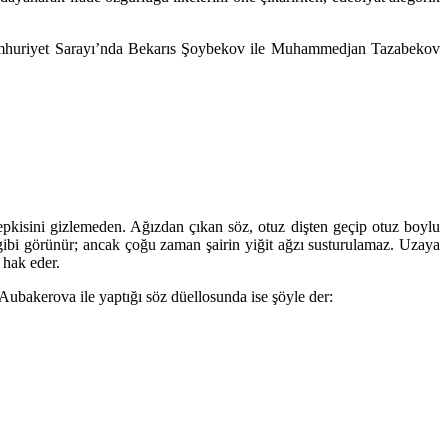
ki Cumhuriyet Sarayı’nda Bekarıs Şoybekov ile Muhammedjan Tazabekov
epkisini gizlemeden. Ağızdan çıkan söz, otuz dişten geçip otuz boylu
lur gibi görünür; ancak çoğu zaman şairin yiğit ağzı susturulamaz. Uzaya
 hak eder.
 Aubakerova ile yaptığı söz düellosunda ise şöyle der: