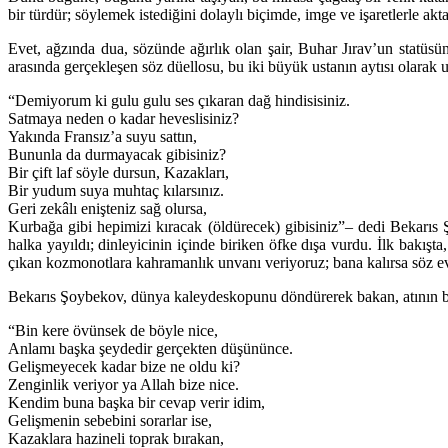
bir türdür; söylemek istediğini dolaylı biçimde, imge ve işaretlerle akt
Evet, ağzında dua, sözünde ağırlık olan şair, Buhar Jırav’un statü
arasında gerçekleşen söz düellosu, bu iki büyük ustanın aytısı olarak 
“Demiyorum ki gulu gulu ses çıkaran dağ hindisisiniz.
Satmaya neden o kadar heveslisiniz?
Yakında Fransız’a suyu sattın,
Bununla da durmayacak gibisiniz?
Bir çift laf söyle dursun, Kazakları,
Bir yudum suya muhtaç kılarsınız.
Geri zekâlı enişteniz sağ olursa,
Kurbağa gibi hepimizi kıracak (öldürecek) gibisiniz”– dedi Bekarıs 
halka yayıldı; dinleyicinin içinde biriken öfke dışa vurdu. İlk bakışta
çıkan kozmonotlara kahramanlık unvanı veriyoruz; bana kalırsa söz ev
Bekarıs Şoybekov, dünya kaleydeskopunu döndürerek bakan, atının başını
“Bin kere övünsek de böyle nice,
Anlamı başka şeydedir gerçekten düşününce.
Gelişmeyecek kadar bize ne oldu ki?
Zenginlik veriyor ya Allah bize nice.
Kendim buna başka bir cevap verir idim,
Gelişmenin sebebini sorarlar ise,
Kazaklara hazineli toprak bırakan,