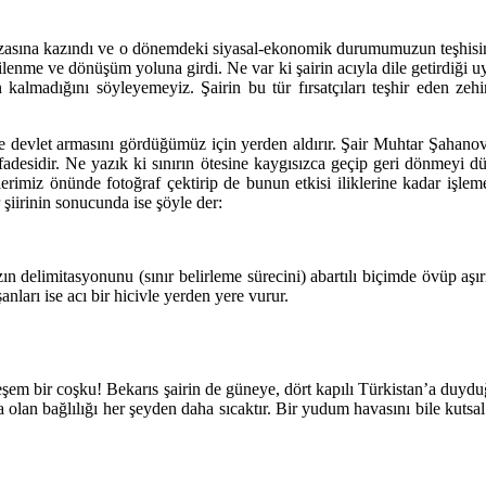
afızasına kazındı ve o dönemdeki siyasal-ekonomik durumumuzun teşhisin
nilenme ve dönüşüm yoluna girdi. Ne var ki şairin acıyla dile getirdiği u
ın kalmadığını söyleyemeyiz. Şairin bu tür fırsatçıları teşhir eden ze
 devlet armasını gördüğümüz için yerden aldırır. Şair Muhtar Şahano
fadesidir. Ne yazık ki sınırın ötesine kaygısızca geçip geri dönmeyi dü
llerimiz önünde fotoğraf çektirip de bunun etkisi iliklerine kadar işl
 şiirinin sonucunda ise şöyle der:
n delimitasyonunu (sınır belirleme sürecini) abartılı biçimde övüp aşırı
anları ise acı bir hicivle yerden yere vurur.
em bir coşku! Bekarıs şairin de güneye, dört kapılı Türkistan’a duyduğ
lan bağlılığı her şeyden daha sıcaktır. Bir yudum havasını bile kutsal 