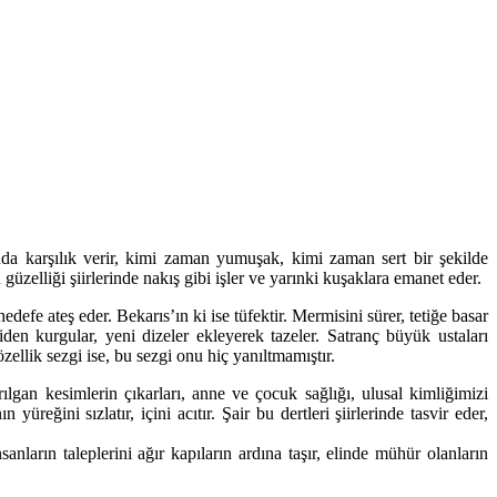
nında karşılık verir, kimi zaman yumuşak, kimi zaman sert bir şekilde
elliği şiirlerinde nakış gibi işler ve yarınki kuşaklara emanet eder.
defe ateş eder. Bekarıs’ın ki ise tüfektir. Mermisini sürer, tetiğe basar
en kurgular, yeni dizeler ekleyerek tazeler. Satranç büyük ustaları
ellik sezgi ise, bu sezgi onu hiç yanıltmamıştır.
ılgan kesimlerin çıkarları, anne ve çocuk sağlığı, ulusal kimliğimizi
eğini sızlatır, içini acıtır. Şair bu dertleri şiirlerinde tasvir eder,
anların taleplerini ağır kapıların ardına taşır, elinde mühür olanların