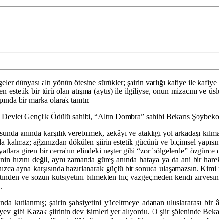
eler dünyası altı yönün ötesine sürükler; şairin varlığı kafiye ile kafi
den estetik bir türü olan atışma (aytıs) ile ilgiliyse, onun mizacını v
pında bir marka olarak tanıtır.
 Devlet Gençlik Ödülü sahibi, “Altın Dombra” sahibi Bekarıs Şoybekov, i
sunda anında karşılık verebilmek, zekâyı ve ataklığı yol arkadaşı kılm
 kalmaz; ağzınızdan dökülen şiirin estetik gücünü ve biçimsel yapısın
tlara giren bir cerrahın elindeki neşter gibi “zor bölgelerde” özgürce d
 zihnin hızını değil, aynı zamanda güreş anında hataya ya da ani bir har
alnızca ayna karşısında hazırlanarak güçlü bir sonuca ulaşamazsın. Kim
atinden ve sözün kutsiyetini bilmekten hiç vazgeçmeden kendi zirvesind
.
utlanmış; şairin şahsiyetini yüceltmeye adanan uluslararası bir âşık
ev gibi Kazak şiirinin dev isimleri yer alıyordu. O şiir şöleninde Beka