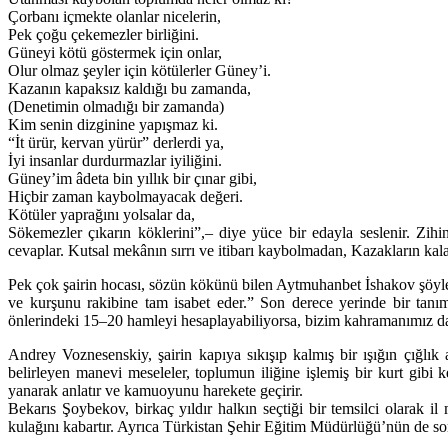
Çorbanı içmekte olanlar nicelerin,
Pek çoğu çekemezler birliğini.
Güneyi kötü göstermek için onlar,
Olur olmaz şeyler için kötülerler Güney’i.
Kazanın kapaksız kaldığı bu zamanda,
(Denetimin olmadığı bir zamanda)
Kim senin dizginine yapışmaz ki.
“İt ürür, kervan yürür” derlerdi ya,
İyi insanlar durdurmazlar iyiliğini.
Güney’im âdeta bin yıllık bir çınar gibi,
Hiçbir zaman kaybolmayacak değeri.
Kötüler yaprağını yolsalar da,
Sökemezler çıkarın köklerini”,– diye yüce bir edayla seslenir. Zihin
cevaplar. Kutsal mekânın sırrı ve itibarı kaybolmadan, Kazakların kal
Pek çok şairin hocası, sözün kökünü bilen Aytmuhanbet İshakov şöyle demi
ve kurşunu rakibine tam isabet eder.” Son derece yerinde bir tanım
önlerindeki 15–20 hamleyi hesaplayabiliyorsa, bizim kahramanımız da ön
Andrey Voznesenskiy, şairin kapıya sıkışıp kalmış bir ışığın çığlık 
belirleyen manevi meseleler, toplumun iliğine işlemiş bir kurt gibi ke
yanarak anlatır ve kamuoyunu harekete geçirir.
Bekarıs Şoybekov, birkaç yıldır halkın seçtiği bir temsilci olarak il 
kulağını kabartır. Ayrıca Türkistan Şehir Eğitim Müdürlüğü’nün de so