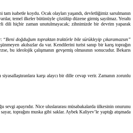
i tam isabetle koydu. Ocak olayları yaşandı, devletliğimiz sarsılmanın
yarılar, temel ilkeler bütünüyle çözülüp düzene girmiş sayılmaz. Yeraltı
hirli dili hiçbir zaman unutulmayacak; zihnimizde bir devrim yaparak
v:
“Beni doğduğum topraktan traktörle bile sürükleyip çıkaramazsın”
şünmeyen akılsızlar da var. Kendilerini turist sanıp bir karış toprağın
emezse, bu ideolojik çalışmanın gevşemiş olmasının sonucudur. Bekarıs
 siyasallaştıranlara karşı alaycı bir dille cevap verir. Zamanın zorunlu
u sevgi apayrıdır. Nice uluslararası müsabakalarda ülkesinin onurunu
sayar, toprağını muska gibi saklar. Aybek Kaliyev’le yaptığı atışmada