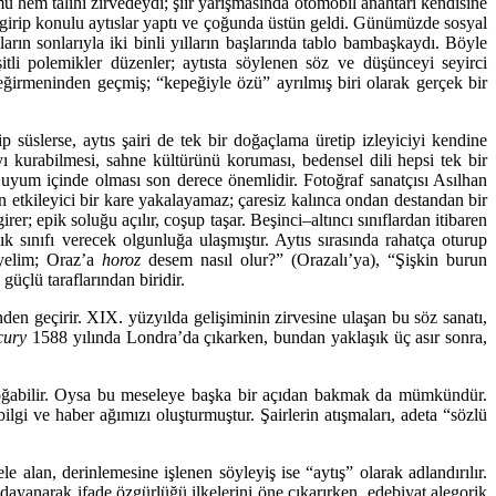
hem talihi zirvedeydi; şiir yarışmasında otomobil anahtarı kendisine
a girip konulu aytıslar yaptı ve çoğunda üstün geldi. Günümüzde sosyal
ların sonlarıyla iki binli yılların başlarında tablo bambaşkaydı. Böyle
itli polemikler düzenler; aytısta söylenen söz ve düşünceyi seyirci
ğirmeninden geçmiş; “kepeğiyle özü” ayrılmış biri olarak gerçek bir
ip süslerse, aytıs şairi de tek bir doğaçlama üretip izleyiciyi kendine
kurabilmesi, sahne kültürünü koruması, bedensel dili hepsi tek bir
r uyum içinde olması son derece önemlidir. Fotoğraf sanatçısı Asılhan
n etkileyici bir kare yakalayamaz; çaresiz kalınca ondan destandan bir
er; epik soluğu açılır, coşup taşar. Beşinci–altıncı sınıflardan itibaren
 sınıfı verecek olgunluğa ulaşmıştır. Aytıs sırasında rahatça oturup
iyelim; Oraz’a
horoz
desem nasıl olur?” (Orazalı’ya), “Şişkin burun
güçlü taraflarından biridir.
inden geçirir. XIX. yüzyılda gelişiminin zirvesine ulaşan bu söz sanatı,
cury
1588 yılında Londra’da çıkarken, bundan yaklaşık üç asır sonra,
im doğabilir. Oysa bu meseleye başka bir açıdan bakmak da mümkündür.
bilgi ve haber ağımızı oluşturmuştur. Şairlerin atışmaları, adeta “sözlü
e alan, derinlemesine işlenen söyleyiş ise “aytış” olarak adlandırılır.
ayanarak ifade özgürlüğü ilkelerini öne çıkarırken, edebiyat alegorik