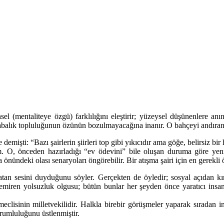
sel (mentaliteye özgü) farklılığını eleştirir; yüzeysel düşünenlere a
abalık topluluğunun özünün bozulmayacağına inanır. O bahçeyi andıran güz
şti: “Bazı şairlerin şiirleri top gibi yıkıcıdır ama göğe, belirsiz bir he
. O, önceden hazırladığı “ev ödevini” bile oluşan duruma göre yenid
ündeki olası senaryoları öngörebilir. Bir atışma şairi için en gerekli öz
atan sesini duyduğunu söyler. Gerçekten de öyledir; sosyal açıdan kır
miren yolsuzluk olgusu; bütün bunlar her şeyden önce yaratıcı insanın yür
meclisinin milletvekilidir. Halkla birebir görüşmeler yaparak sıradan ins
rumluluğunu üstlenmiştir.