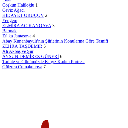
Coşkun Haliloğlu
1
Ceviz Ağacı
HİDAYET ORUÇOV
2
Yengem
ELMİRA ACIKANOAVA
3
Barınak
Zılika Jantasova
4
Abay Kunanbayulı’nın Şiirlerinin Konularına Göre Tasnifi
ZEHRA TAŞDEMİR
5
Ali Akbaş ve Şiir
AYSUN DEMİREZ GÜNERİ
6
Tarihte ve Günümüzde Kırgız Kadını Portresi
Gülzura Cumakunova
7