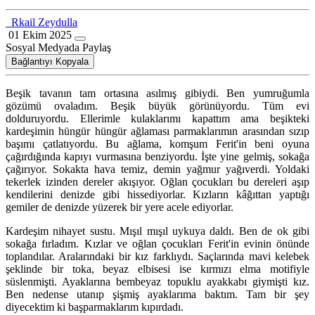
Rkail Zeydulla
01 Ekim 2025
Sosyal Medyada Paylaş
Bağlantıyı Kopyala
Beşik tavanın tam ortasına asılmış gibiydi. Ben yumruğumla
gözümü ovaladım. Beşik büyük görünüyordu. Tüm evi
dolduruyordu. Ellerimle kulaklarımı kapattım ama beşikteki
kardeşimin hüngür hüngür ağlaması parmaklarımın arasından sızıp
başımı çatlatıyordu. Bu ağlama, komşum Ferit'in beni oyuna
çağırdığında kapıyı vurmasına benziyordu. İşte yine gelmiş, sokağa
çağırıyor. Sokakta hava temiz, demin yağmur yağıverdi. Yoldaki
tekerlek izinden dereler akışıyor. Oğlan çocukları bu dereleri aşıp
kendilerini denizde gibi hissediyorlar. Kızların kâğıttan yaptığı
gemiler de denizde yüzerek bir yere acele ediyorlar.
Kardeşim nihayet sustu. Mışıl mışıl uykuya daldı. Ben de ok gibi
sokağa fırladım. Kızlar ve oğlan çocukları Ferit'in evinin önünde
toplandılar. Aralarındaki bir kız farklıydı. Saçlarında mavi kelebek
şeklinde bir toka, beyaz elbisesi ise kırmızı elma motifiyle
süslenmişti. Ayaklarına bembeyaz topuklu ayakkabı giymişti kız.
Ben nedense utanıp şişmiş ayaklarıma baktım. Tam bir şey
diyecektim ki başparmaklarım kıpırdadı.