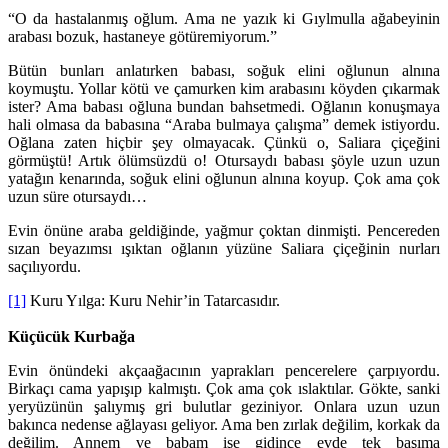
“O da hastalanmış oğlum. Ama ne yazık ki Gıylmulla ağabeyinin
arabası bozuk, hastaneye götüremiyorum.”
Bütün bunları anlatırken babası, soğuk elini oğlunun alnına
koymuştu. Yollar kötü ve çamurken kim arabasını köyden çıkarmak
ister? Ama babası oğluna bundan bahsetmedi. Oğlanın konuşmaya
hali olmasa da babasına “Araba bulmaya çalışma” demek istiyordu.
Oğlana zaten hiçbir şey olmayacak. Çünkü o, Saliara çiçeğini
görmüştü! Artık ölümsüzdü o! Otursaydı babası şöyle uzun uzun
yatağın kenarında, soğuk elini oğlunun alnına koyup. Çok ama çok
uzun süre otursaydı…
Evin önüne araba geldiğinde, yağmur çoktan dinmişti. Pencereden
sızan beyazımsı ışıktan oğlanın yüzüne Saliara çiçeğinin nurları
saçılıyordu.
[1]
Kuru Yılga: Kuru Nehir’in Tatarcasıdır.
Küçücük Kurbağa
Evin önündeki akçaağacının yaprakları pencerelere çarpıyordu.
Birkaçı cama yapışıp kalmıştı. Çok ama çok ıslaktılar. Gökte, sanki
yeryüzünün şalıymış gri bulutlar geziniyor. Onlara uzun uzun
bakınca nedense ağlayası geliyor. Ama ben zırlak değilim, korkak da
değilim. Annem ve babam işe gidince evde tek başıma