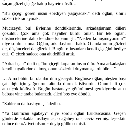
saçan güzel çiçeğe bakıp hayrete düştü…
“Bu çiçeği gören insan ebediyen yaşayacak.” dedi oğlan, sihirli
sözleri tekrarlayarak.
Mucizeydi bu! Evlerine döndüklerinde, arkadaşlarının dilleri
çözüldü. Çok ama çok hayaller kurdu onlar. Bir tek oğlan,
düşüncelerine dalıp kendine kapanmıştı. “Neden konuşmuyorsun?”
diye sordular ona. Oğlan, arkadaşlarına baktı. O anda onun gözleri
de, düşünceleri de güzeldi. Bugün o insanlara kendi çiçeğini hediye
etti. O çiçek sadece ona ait değildi artık.
“Arkadaşlar” dedi o, “bu çiçeği koparan insan ölür. Ama arkadaşları
kendi hayallerine dalmış, onun sözlerini duymamışlardı bile…”
… Ama bütün bu olanlar dün geceydi. Bugünse oğlan, ateşten başı
çatladığı için yağmurun altında durmak istiyordu. Onun hali çok
ama çok kötüydü. Bugün hastaneye götürülmesi gerekiyordu ama
babası yine araba bulamadı, elleri boş eve döndü.
“Sabircan da hastaymış.” dedi o.
“Ya Galimcan ağabey?” diye sordu oğlan fısıldarcasına. Geçen
günlerde sokakta rastlayınca, o ağabey ona ceviz vermiş, teşekkür
edince de «Afiyet olsun!» deyip gülümsemişti.