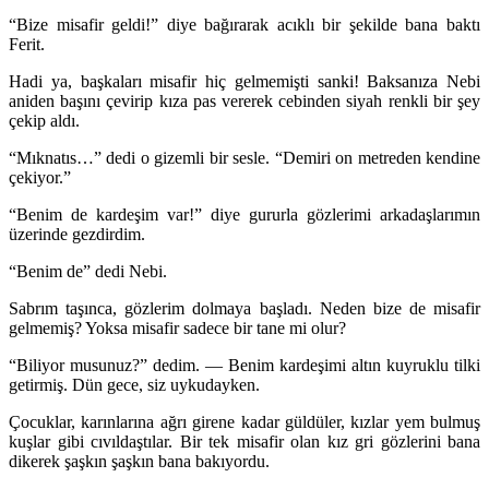
“Bize misafir geldi!” diye bağırarak acıklı bir şekilde bana baktı
Ferit.
Hadi ya, başkaları misafir hiç gelmemişti sanki! Baksanıza Nebi
aniden başını çevirip kıza pas vererek cebinden siyah renkli bir şey
çekip aldı.
“Mıknatıs…” dedi o gizemli bir sesle. “Demiri on metreden kendine
çekiyor.”
“Benim de kardeşim var!” diye gururla gözlerimi arkadaşlarımın
üzerinde gezdirdim.
“Benim de” dedi Nebi.
Sabrım taşınca, gözlerim dolmaya başladı. Neden bize de misafir
gelmemiş? Yoksa misafir sadece bir tane mi olur?
“Biliyor musunuz?” dedim. — Benim kardeşimi altın kuyruklu tilki
getirmiş. Dün gece, siz uykudayken.
Çocuklar, karınlarına ağrı girene kadar güldüler, kızlar yem bulmuş
kuşlar gibi cıvıldaştılar. Bir tek misafir olan kız gri gözlerini bana
dikerek şaşkın şaşkın bana bakıyordu.