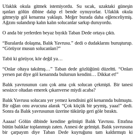
Ufaklık okula gitmek istemiyordu. Su sıcak, uzaktaki güneşin
ışınları gölün dibine dalıp el bende oynuyorlar. Ufaklık okula
gitmeyip göl kenarına yaklaştı. Meğer burada daha eğlenceliymiş.
Ağzını sulandırıp kalın kalın solucanlar sarkıp duruyordu.
O anda bir yerlerden beyaz bıyıklı Taban Dede ortaya çıktı.
“Buralarda dolaşma, Balık Yavrusu.” dedi o dudaklarını buruşturup.
“Görüyor musun solucanları?”
Tabii ki görüyor, kör değil ya…
“Onlar oltaya takılmış…” Taban dede gözlüğünü düzeltti. “Onları
yersen pat diye göl kenarında bulursun kendini… Dikkat et!”
Balık yavrusunun canı çok ama çok solucan çekmişti. Bir tanesi
sessizce oltadan emerek çıkarıverse miydi acaba?
Balık Yavrusu solucanı yer yemez kendisini göl kenarında bulmuştu.
Bir oğlan onu avucuna alarak “Çok küçük bir şeymiş, yaaa!” dedi.
Sonra da Balık yavrusunun üzerine tükürüp geri göle bıraktı.
Aaaaa! Gölün dibinde kendine gelmişti Balık Yavrusu. Etrafına
bütün balıklar toplanmıştı zaten. Annesi de gelmişti. Balık yavrusuna
bir çarpayım diye Taban Dede kuyruğunu tam kaldırmıştı ki