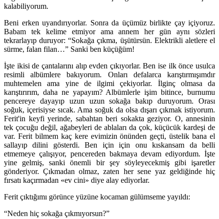
kalabiliyorum.
Beni erken uyandırıyorlar. Sonra da üçümüz birlikte çay içiyoruz.
Babam tek kelime etmiyor ama annem her gün aynı sözleri
tekrarlayıp duruyor: “Sokağa çıkma, üşütürsün. Elektrikli aletlere el
sürme, falan filan…” Sanki ben küçüğüm!
İşte ikisi de çantalarını alıp evden çıkıyorlar. Ben ise ilk önce usulca
resimli albümlere bakıyorum. Onları defalarca karıştırmışımdır
muhtemelen ama yine de ilgimi çekiyorlar. İlginç olmasa da
karıştırırım, daha ne yapayım? Albümlerle işim bitince, burnumu
pencereye dayayıp uzun uzun sokağa bakıp duruyorum. Orası
soğuk, içerisiyse sıcak. Ama soğuk da olsa dışarı çıkmak istiyorum.
Ferit'in keyfi yerinde, sabahtan beri sokakta geziyor. O, annesinin
tek çocuğu değil, ağabeyleri de ablaları da çok, küçücük kardeşi de
var. Ferit bilmem kaç kere evimizin önünden geçti, üstelik bana el
sallayıp dilini gösterdi. Ben için için onu kıskansam da belli
etmemeye çalışıyor, pencereden bakmaya devam ediyordum. İşte
yine gelmiş, sanki önemli bir şey söyleyecekmiş gibi işaretler
gönderiyor. Çıkmadan olmaz, zaten her sene yaz geldiğinde hiç
fırsatı kaçırmadan «ev cini» diye alay ediyorlar.
Ferit çıktığımı görünce yüzüne kocaman gülümseme yayıldı:
“Neden hiç sokağa çıkmıyorsun?”