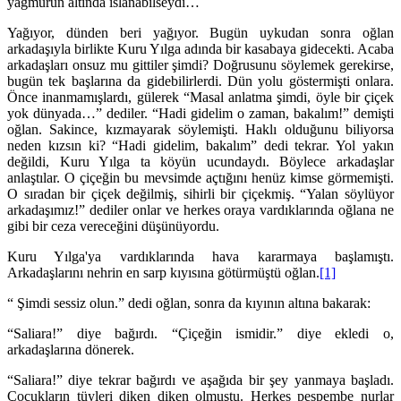
yağmurun altında ıslanabilseydi…
Yağıyor, dünden beri yağıyor. Bugün uykudan sonra oğlan
arkadaşıyla birlikte Kuru Yılga adında bir kasabaya gidecekti. Acaba
arkadaşları onsuz mu gittiler şimdi? Doğrusunu söylemek gerekirse,
bugün tek başlarına da gidebilirlerdi. Dün yolu göstermişti onlara.
Önce inanmamışlardı, gülerek “Masal anlatma şimdi, öyle bir çiçek
yok dünyada…” dediler. “Hadi gidelim o zaman, bakalım!” demişti
oğlan. Sakince, kızmayarak söylemişti. Haklı olduğunu biliyorsa
neden kızsın ki? “Hadi gidelim, bakalım” dedi tekrar. Yol yakın
değildi, Kuru Yılga ta köyün ucundaydı. Böylece arkadaşlar
anlaştılar. O çiçeğin bu mevsimde açtığını henüz kimse görmemişti.
O sıradan bir çiçek değilmiş, sihirli bir çiçekmiş. “Yalan söylüyor
arkadaşımız!” dediler onlar ve herkes oraya vardıklarında oğlana ne
gibi bir ceza vereceğini düşünüyordu.
Kuru Yılga'ya vardıklarında hava kararmaya başlamıştı.
Arkadaşlarını nehrin en sarp kıyısına götürmüştü oğlan.
[1]
“ Şimdi sessiz olun.” dedi oğlan, sonra da kıyının altına bakarak:
“Saliara!” diye bağırdı. “Çiçeğin ismidir.” diye ekledi o,
arkadaşlarına dönerek.
“Saliara!” diye tekrar bağırdı ve aşağıda bir şey yanmaya başladı.
Çocukların tüyleri diken diken olmuştu. Herkes pespembe nurlar