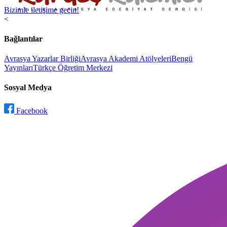
Bizimle iletişime geçin!
<
Bağlantılar
Avrasya Yazarlar Birliği
Avrasya Akademi Atölyeleri
Bengü
Yayınları
Türkçe Öğretim Merkezi
Sosyal Medya
Facebook