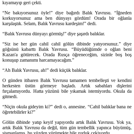
kıyamayıp geri çekti.
“Ne bakıyorsunuz öyle!” diye bağırdı Balık Yavrusu. “İğneden
korkuyorsunuz ama ben dünyayı gördüm! Orada bir oğlanla
karşılaştık. Selam, Balık Yavrusu kardeşim!” dedi.
“Balık Yavrusu dünyayı görmüş!” diye şaşırdı balıklar.
“Siz ise her gün cahil cahil gölün dibinde yatıyorsunuz.” diye
göğsünü kabarttı Balık Yavrusu. “Büyüdüğümde o oğlan beni
Kazan'a götürecek. Orada Rusça öğreneceğim, sizinle boş boş
konuşup zamanımı harcamayacağım.”
“Ah Balık Yavrusu, ah!” dedi küçük balıklar.
O günden itibaren Balık Yavrusu tamamen tembelleşti ve kendini
herkesten üstün görmeye başladı. Artık sabahları dişlerini
fırçalamıyordu. Hatta yüzünü bile yıkamak istemiyordu. Okula da
gitmedi.
“Niçin okula gideyim ki?” dedi o, annesine. “Cahil balıklar bana ne
öğretebilirler ki?”
Gölün dibinde yatıp keyif yapıyordu artık Balık Yavrusu. Yok ya,
artık Balık Yavrusu da değil, tüm gün tembellik yapınca büyümüş,
şişmanlamış, bu yüzden yürümekte bile zorluk çekiyordu.