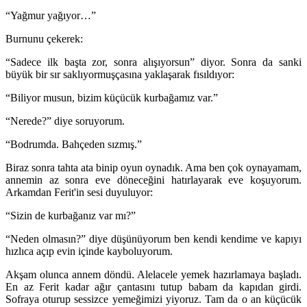
“Yağmur yağıyor…”
Burnunu çekerek:
“Sadece ilk başta zor, sonra alışıyorsun” diyor. Sonra da sanki
büyük bir sır saklıyormuşçasına yaklaşarak fısıldıyor:
“Biliyor musun, bizim küçücük kurbağamız var.”
“Nerede?” diye soruyorum.
“Bodrumda. Bahçeden sızmış.”
Biraz sonra tahta ata binip oyun oynadık. Ama ben çok oynayamam,
annemin az sonra eve döneceğini hatırlayarak eve koşuyorum.
Arkamdan Ferit'in sesi duyuluyor:
“Sizin de kurbağanız var mı?”
“Neden olmasın?” diye düşünüyorum ben kendi kendime ve kapıyı
hızlıca açıp evin içinde kayboluyorum.
Akşam olunca annem döndü. Alelacele yemek hazırlamaya başladı.
En az Ferit kadar ağır çantasını tutup babam da kapıdan girdi.
Sofraya oturup sessizce yemeğimizi yiyoruz. Tam da o an küçücük