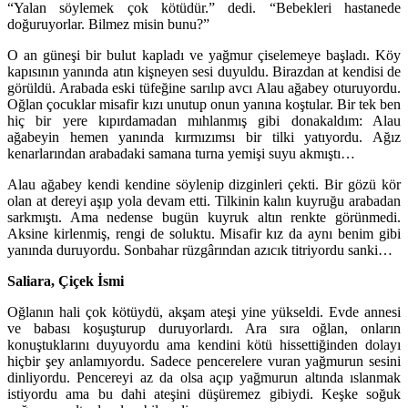
“Yalan söylemek çok kötüdür.” dedi. “Bebekleri hastanede
doğuruyorlar. Bilmez misin bunu?”
O an güneşi bir bulut kapladı ve yağmur çiselemeye başladı. Köy
kapısının yanında atın kişneyen sesi duyuldu. Birazdan at kendisi de
görüldü. Arabada eski tüfeğine sarılıp avcı Alau ağabey oturuyordu.
Oğlan çocuklar misafir kızı unutup onun yanına koştular. Bir tek ben
hiç bir yere kıpırdamadan mıhlanmış gibi donakaldım: Alau
ağabeyin hemen yanında kırmızımsı bir tilki yatıyordu. Ağız
kenarlarından arabadaki samana turna yemişi suyu akmıştı…
Alau ağabey kendi kendine söylenip dizginleri çekti. Bir gözü kör
olan at dereyi aşıp yola devam etti. Tilkinin kalın kuyruğu arabadan
sarkmıştı. Ama nedense bugün kuyruk altın renkte görünmedi.
Aksine kirlenmiş, rengi de soluktu. Misafir kız da aynı benim gibi
yanında duruyordu. Sonbahar rüzgârından azıcık titriyordu sanki…
Saliara, Çiçek İsmi
Oğlanın hali çok kötüydü, akşam ateşi yine yükseldi. Evde annesi
ve babası koşuşturup duruyorlardı. Ara sıra oğlan, onların
konuştuklarını duyuyordu ama kendini kötü hissettiğinden dolayı
hiçbir şey anlamıyordu. Sadece pencerelere vuran yağmurun sesini
dinliyordu. Pencereyi az da olsa açıp yağmurun altında ıslanmak
istiyordu ama bu dahi ateşini düşüremez gibiydi. Keşke soğuk