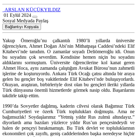
ARSLAN KÜÇÜKYILDIZ
01 Eylül 2024
Sosyal Medyada Paylaş
Bağlantıyı Kopyala
Yakup Ömeroğlu’nu çalkantılı 1980’li yıllarda üniversite
öğrenciyken, Ahmet Doğan Abi’nin Mithatpaşa Caddesi’ndeki Elif
Kitabevi’nde tanıdım. O zamanlar soyadı Deliömeroğlu idi. Onun
bu soyadını çok severdim. Kendisine hemen niçin bu soyadını
aldıklarını sormuştum. Üniversite öğrencilerine kol kanat geren
Ahmet Hoca, aynı zamanda çalıştığım Avukat Bürosu’nun zahmetli
işlerine de koşturuyordu. Ankara Türk Ocağı çatısı altında bir araya
gelen bu gençler boş vakitlerinde Elif Kitabevi’nde buluşuyorlardı.
Okuyan, araştıran, birbirleriyle dost olan bu gençleri ileriki yıllarda
Türk dünyasına önemli hizmetlerde görmek nasip oldu. Başarılarını
takdirle takip ettim.
1990’da Sovyetler dağılmış, kaderin cilvesi olarak Bağımsız Türk
Cumhuriyetleri ve özerk Türk toplulukları doğmuştu. Ama ne
bağımsızlık! Soydaşlarımız “Yetmiş yıldır Rus zulmü altındayız.”
diyorlardı ama bazıları yüzlerce yıldır Rus’un pençesindeydi ve
halen de pençeyi bırakmamıştı. Bu Türk devlet ve topluluklarının
ekonomileri çok zayıftı, geniş caddelerinden başka neredeyse hiçbir