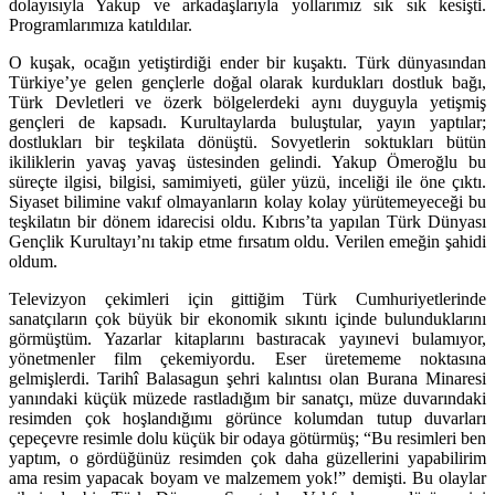
dolayısıyla Yakup ve arkadaşlarıyla yollarımız sık sık kesişti.
Programlarımıza katıldılar.
O kuşak, ocağın yetiştirdiği ender bir kuşaktı. Türk dünyasından
Türkiye’ye gelen gençlerle doğal olarak kurdukları dostluk bağı,
Türk Devletleri ve özerk bölgelerdeki aynı duyguyla yetişmiş
gençleri de kapsadı. Kurultaylarda buluştular, yayın yaptılar;
dostlukları bir teşkilata dönüştü. Sovyetlerin soktukları bütün
ikiliklerin yavaş yavaş üstesinden gelindi. Yakup Ömeroğlu bu
süreçte ilgisi, bilgisi, samimiyeti, güler yüzü, inceliği ile öne çıktı.
Siyaset bilimine vakıf olmayanların kolay kolay yürütemeyeceği bu
teşkilatın bir dönem idarecisi oldu. Kıbrıs’ta yapılan Türk Dünyası
Gençlik Kurultayı’nı takip etme fırsatım oldu. Verilen emeğin şahidi
oldum.
Televizyon çekimleri için gittiğim Türk Cumhuriyetlerinde
sanatçıların çok büyük bir ekonomik sıkıntı içinde bulunduklarını
görmüştüm. Yazarlar kitaplarını bastıracak yayınevi bulamıyor,
yönetmenler film çekemiyordu. Eser üretememe noktasına
gelmişlerdi. Tarihî Balasagun şehri kalıntısı olan Burana Minaresi
yanındaki küçük müzede rastladığım bir sanatçı, müze duvarındaki
resimden çok hoşlandığımı görünce kolumdan tutup duvarları
çepeçevre resimle dolu küçük bir odaya götürmüş; “Bu resimleri ben
yaptım, o gördüğünüz resimden çok daha güzellerini yapabilirim
ama resim yapacak boyam ve malzemem yok!” demişti. Bu olaylar