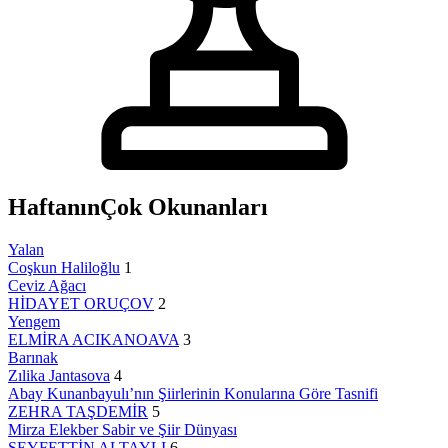
Haftanın
Çok Okunanları
Yalan
Coşkun Haliloğlu
1
Ceviz Ağacı
HİDAYET ORUÇOV
2
Yengem
ELMİRA ACIKANOAVA
3
Barınak
Zılika Jantasova
4
Abay Kunanbayulı’nın Şiirlerinin Konularına Göre Tasnifi
ZEHRA TAŞDEMİR
5
Mirza Elekber Sabir ve Şiir Dünyası
SEYFETTİN ALTAYLI
6