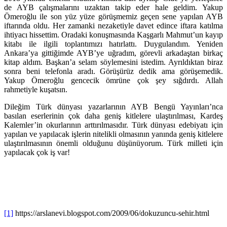
de AYB çalışmalarını uzaktan takip eder hale geldim. Yakup
Ömeroğlu ile son yüz yüze görüşmemiz geçen sene yapılan AYB
iftarında oldu. Her zamanki nezaketiyle davet edince iftara katılma
ihtiyacı hissettim. Oradaki konuşmasında Kaşgarlı Mahmut’un kayıp
kitabı ile ilgili toplantımızı hatırlattı. Duygulandım. Yeniden
Ankara’ya gittiğimde AYB’ye uğradım, görevli arkadaştan birkaç
kitap aldım. Başkan’a selam söylemesini istedim. Ayrıldıktan biraz
sonra beni telefonla aradı. Görüşürüz dedik ama görüşemedik.
Yakup Ömeroğlu gencecik ömrüne çok şey sığdırdı. Allah
rahmetiyle kuşatsın.
Dileğim Türk dünyası yazarlarının AYB Bengü Yayınları’nca
basılan eserlerinin çok daha geniş kitlelere ulaştırılması, Kardeş
Kalemler’in okurlarının arttırılmasıdır. Türk dünyası edebiyatı için
yapılan ve yapılacak işlerin nitelikli olmasının yanında geniş kitlelere
ulaştırılmasının önemli olduğunu düşünüyorum. Türk milleti için
yapılacak çok iş var!
[1]
https://arslanevi.blogspot.com/2009/06/dokuzuncu-sehir.html