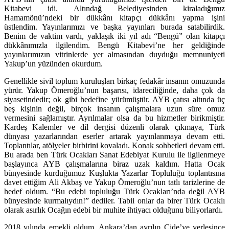
Kitabevi idi. Altındağ Belediyesinden kiraladığımız
Hamamönü’ndeki bir dükkânı kitapçı dükkânı yapma işini
üstlendim. Yayınlarımızı ve başka yayınları burada satabilirdik.
Benim de vaktim vardı, yaklaşık iki yıl adı “Bengü” olan kitapçı
dükkânımızla ilgilendim. Bengü Kitabevi’ne her geldiğinde
yayınlarımızın vitrinlerde yer almasından duyduğu memnuniyeti
Yakup’un yüzünden okurdum.
Genellikle sivil toplum kuruluşları birkaç fedakâr insanın omuzunda
yürür. Yakup Ömeroğlu’nun başarısı, idareciliğinde, daha çok da
siyasetindedir; ok gibi hedefine yürümüştür. AYB çatısı altında üç
beş kişinin değil, birçok insanın çalışmalara uzun süre omuz
vermesini sağlamıştır. Ayrılmalar olsa da bu hizmetler birikmiştir.
Kardeş Kalemler ve dil dergisi düzenli olarak çıkmaya, Türk
dünyası yazarlarından eserler artarak yayınlanmaya devam etti.
Toplantılar, atölyeler birbirini kovaladı. Konak sohbetleri devam etti.
Bu arada ben Türk Ocakları Sanat Edebiyat Kurulu ile ilgilenmeye
başlayınca AYB çalışmalarına biraz uzak kaldım. Hatta Ocak
bünyesinde kurduğumuz Kuşlukta Yazarlar Topluluğu toplantısına
davet ettiğim Ali Akbaş ve Yakup Ömeroğlu’nun tatlı tarizlerine de
hedef oldum. “Bu edebi topluluğu Türk Ocakları’nda değil AYB
bünyesinde kurmalıydın!” dediler. Tabii onlar da birer Türk Ocaklı
olarak asırlık Ocağın edebi bir muhite ihtiyacı olduğunu biliyorlardı.
2018 yılında emekli oldum. Ankara’dan ayrılıp Cide’ye yerleşince