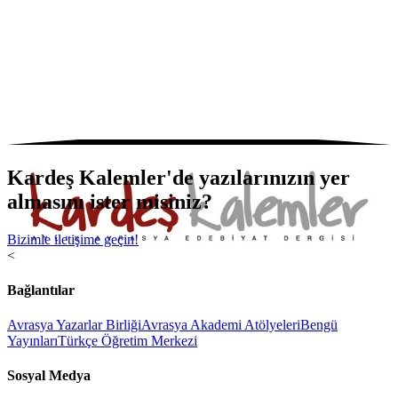
Kardeş Kalemler'de yazılarınızın yer
almasını ister misiniz?
Bizimle iletişime geçin!
<
Bağlantılar
Avrasya Yazarlar Birliği
Avrasya Akademi Atölyeleri
Bengü
Yayınları
Türkçe Öğretim Merkezi
Sosyal Medya