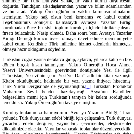
zihnimde bir Türk Dünyası Sanatçılar Vakfı kurma düşüncesini
doğurdu. Tanıdığım arkadaşlarımdan, yazar ve bilim adamlarından
ve bu arada Yakup Ömeroğlu’ndan vakfın kurucusu olmalarını
istemiştim. Yakup sağ olsun beni kırmamış ve kabul etmişti.
Teşebbüsümüz sonuçsuz kalmasaydı Avrasya Yazarlar Birliği
kurulmadan önce bu sivil toplum kuruluşu içinde birlikte çalışma
fırsatı bulacaktık. Nasip olmadı. Daha sonra beni Avrasya Yazarlar
Birliği Derneği kurucu üyesi olmaya davet edince memnuniyetle
kabul ettim. Kendisine Türk milletine hizmet edenlerin hizmetçisi
olmaya hazır olduğumu söyledim.
Türkistan coğrafyasına defalarca gidip, aylarca, yıllarca kalıp eli boş
dönen birçok insan tanımıştım. Yakup Ömeroğlu Hoca Ahmet
Yesevi Üniversitesindeki görevinden dönüşünde Yesi ile ilgili
“Türkistan, Yesevi’nin şehri Yesi’ye Dair” adlı bir kitap yazmıştı.
Kitabı okuduğumda hakkında bir yazı yazma ihtiyacı hissetmiş,
Türk Yurdu Dergisi’nde de yayınlamıştım.
[1]
Türkistan Prodüktör
Muharrem Sevil benden hazırlayacağı Asya’nın Kandilleri
belgeselinin metni için Türkistan’ı tanıyan bir kalem sorduğunda
tereddütsüz Yakup Ömeroğlu’nu tavsiye etmiştim.
Kuruluş toplantımızı hatırlıyorum. Avrasya Yazarlar Birliği, Turan
yolunda Türk dünyasının edebi birliği için çalışacaktı. Türk dünyası
yazarları, edebi dergileri, yayıncıları, çevirmenler, eleştirmenler
dikkatimizde olacaktı. Yayınlar yapacak, toplantılar düzenleyecektik.