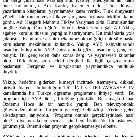
Bir dergi çıkarılması kararlaştırıldı. Kardeş Edebiyatlar adı daha
önce kullanılmıştı. Adı Kardeş Kalemler oldu. Türk dünyası
yazarlarının kitaplarını yayınlamaya karar verdik. Türk dünyasına
yönelik bir roman veya hikâye yarışması açılması teklifim kabul
gördü. Adı Kaşgarlı Mahmut Hikâye Yarışması oldu. Kuruluşundan
bugüne Yakup Ömeroğlu’na büyük destek veren Şair Ali Akbaş
ağabey kuruluş duasını yaptığını hatırlıyorum. Kıt imkânlarla yola
çıkmıştık. Kendimize ait bir mekânımız olmadığı için bir süre başka
kuruluşların mekânlarını kullandık. Yakup AYB kahvaltılarında
insanları buluşturdu. AYB çatısı altında güzel insanlarla, gençlerle
tanıştık. Bu gençlerden daha sonra dergi ve yayınevleri kuranlar
oldu. Türk dünyasının edebi dergileri ile ilgili çalışmalarımız
başlamıştı. Dergimiz ve kitaplarımız yayınlandıkça mutluluk
duyduk.
Yakup, hedefine giderken kimseyi incitmek istemeyen, dikkatli
biriydi. İdarecisi bulunduğum TRT İNT ve TRT AVRASYA TV
kanallarında bir Türkçe öğrenme programına ihtiyaç vardı. Bu
program için AYB ile iş birliğine gitmiştik. Bu amaçla Cihan
Özdemir Hoca ile bir hazırlık yaptık. Ben televizyondaki
görevimden alındım. Projenin geleceği belirsizleşti. Yerime gelen
arkadaşımızı tanıyordu. “Programı onunla gerçekleştirirsek nasıl
olur?” diye nezaketen sormak için beni İskitler’de bir aşhaneye
götürmüştü. Önemli olan projenin gerçekleşmesiydi elbette.
AYB’nin çatısı altında yürüttüğümüz işlerden biri de Bengü