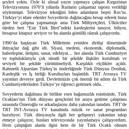
şeyleri yoktu. Öyle ki ulusal yayın yapmaya çalışan Kırgızistan
Televizyonuna 1970’li yıllarda Rusların çalışamaz raporu verildiği
söylenmişti. Televizyon tekniğini bilen adamların hepsi Rus’tu.
Türkiye’yi idare edenler Sovyetlerin dağılacağını hesap ederek buna
göre bir çalışma yapmamıştı ama Türk Milliyetçileri, Ülkücüler
öteden beri “Esir Türk İlleri”ndeki kardeşlerini tanıyor, biliyor,
hesapsız kitapsız seviyor ve bu alanda gönüllü olarak çalışıyordu.
1990’da başlayan Türk Milletinin yeniden dirilişi döneminde
ihtiyaçlar dağ gibi idi. Siyasi, medeni, ekonomik, diplomatik,
haberleşme, iletişim, sanat, edebiyat… her alanda Türk Cumhuriyet
ve topluluklarıyla çok süratli bir şekilde ilişkiler kurulmalı ve
seviyeli bir şekilde yürütülmeliydi. Karşılıklı elçilikler açıldı.
Rahmetli Alparslan Türkeş’in önderliğinde Türk Dünyası Dostluk,
Kardeşlik ve İş birliği Kurultayları başlatıldı. TRT Avrasya TV
yayınları devreye girdi. Devletimizin çok önemli bir adımı da Türk
Cumhuriyetlerinden Türkiye’ye öğrenci getirmek oldu.
Sovyetlerin dağılması ile birlikte esen bağımsızlık esintisinde, Türk
Ocakları’nın Türk dünyası gençlerini bir araya getirme çalışması
sırasında Ömeroğlu ve arkadaşlarını daha yakından tanıdım. TRT’de
TRT İNT-Avrasya TV kanalında müzik ve sanat programları
hazırlıyor; Türk dünyasıyla ilgili her gelişmeyi yakından takip
etmeye çalışıyor, bunları televizyonda yayınlamaya çalışıyordum.
Hem çalıştığım alanla ilgisi hem de bir Türk Ocaklı olmam